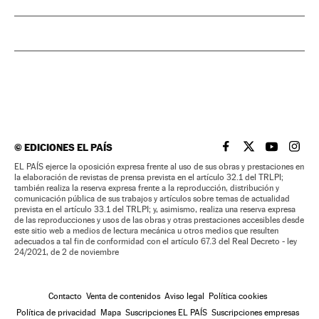
©
EDICIONES EL PAÍS
EL PAÍS BRASIL EN
EL PAÍS BRASI
EL PAÍS B
EL PA
EL PAÍS ejerce la oposición expresa frente al uso de sus obras y prestaciones en
la elaboración de revistas de prensa prevista en el artículo 32.1 del TRLPI;
también realiza la reserva expresa frente a la reproducción, distribución y
comunicación pública de sus trabajos y artículos sobre temas de actualidad
prevista en el artículo 33.1 del TRLPI; y, asimismo, realiza una reserva expresa
de las reproducciones y usos de las obras y otras prestaciones accesibles desde
este sitio web a medios de lectura mecánica u otros medios que resulten
adecuados a tal fin de conformidad con el artículo 67.3 del Real Decreto - ley
24/2021, de 2 de noviembre
Contacto
Venta de contenidos
Aviso legal
Política cookies
Política de privacidad
Mapa
Suscripciones EL PAÍS
Suscripciones empresas