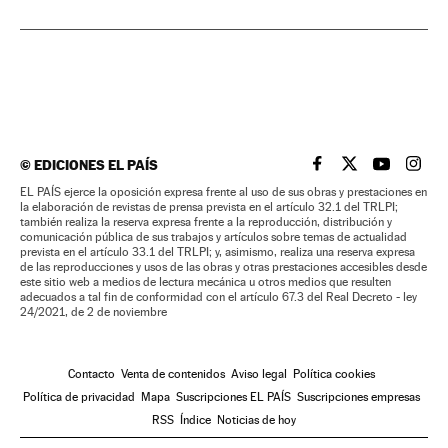
©
EDICIONES EL PAÍS
EL PAÍS BRASIL EN
EL PAÍS BRASI
EL PAÍS B
EL PA
EL PAÍS ejerce la oposición expresa frente al uso de sus obras y prestaciones en
la elaboración de revistas de prensa prevista en el artículo 32.1 del TRLPI;
también realiza la reserva expresa frente a la reproducción, distribución y
comunicación pública de sus trabajos y artículos sobre temas de actualidad
prevista en el artículo 33.1 del TRLPI; y, asimismo, realiza una reserva expresa
de las reproducciones y usos de las obras y otras prestaciones accesibles desde
este sitio web a medios de lectura mecánica u otros medios que resulten
adecuados a tal fin de conformidad con el artículo 67.3 del Real Decreto - ley
24/2021, de 2 de noviembre
Contacto
Venta de contenidos
Aviso legal
Política cookies
Política de privacidad
Mapa
Suscripciones EL PAÍS
Suscripciones empresas
RSS
Índice
Noticias de hoy