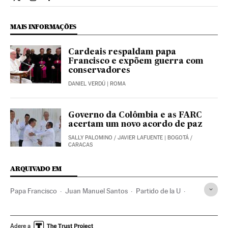
Internacional El País Brasil en Twitter
Internacional El País Brasil en Instagram
Internacional El País Brasil en Facebook
MAIS INFORMAÇÕES
Cardeais respaldam papa
Francisco e expõem guerra com
conservadores
DANIEL VERDÚ
| ROMA
Governo da Colômbia e as FARC
acertam um novo acordo de paz
SALLY PALOMINO
/
JAVIER LAFUENTE
| BOGOTÁ /
CARACAS
ARQUIVADO EM
Papa Francisco
Juan Manuel Santos
Partido de la U
Papa
Clero
Colômbia
Igreja católica
Partidos políticos
Cristianismo
América do Sul
Adere a