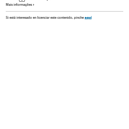
Mais informações
América Latina
Religião
América
Política
aquí
Si está interesado en licenciar este contenido, pinche