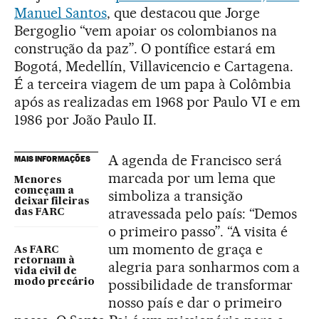
Manuel Santos
, que destacou que Jorge
Bergoglio “vem apoiar os colombianos na
construção da paz”. O pontífice estará em
Bogotá, Medellín, Villavicencio e Cartagena.
É a terceira viagem de um papa à Colômbia
após as realizadas em 1968 por Paulo VI e em
1986 por João Paulo II.
A agenda de Francisco será
MAIS INFORMAÇÕES
marcada por um lema que
Menores
começam a
simboliza a transição
deixar fileiras
atravessada pelo país: “Demos
das FARC
o primeiro passo”. “A visita é
um momento de graça e
As FARC
retornam à
alegria para sonharmos com a
vida civil de
possibilidade de transformar
modo precário
nosso país e dar o primeiro