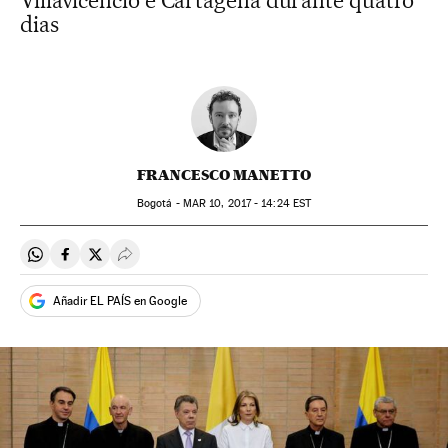
Villavicencio e Cartagena durante quatro
dias
FRANCESCO MANETTO
Bogotá -
MAR
10, 2017 - 14:24
EST
Compartir en Whatsapp
Compartir en Facebook
Compartir en Twitter
Desplegar Redes Sociales
Añadir EL PAÍS en Google