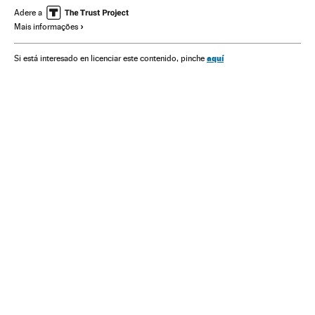
América Latina
América
Política
Adere a
Mais informações
aquí
Si está interesado en licenciar este contenido, pinche