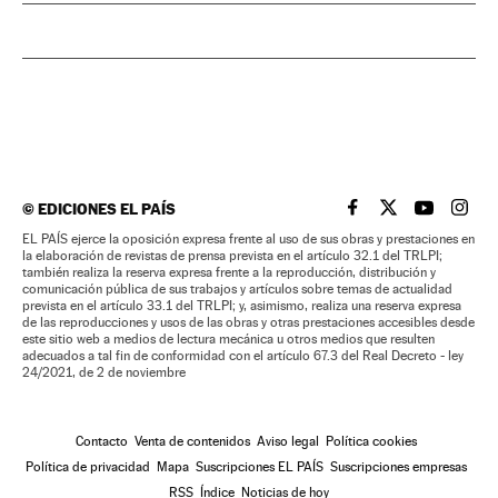
©
EDICIONES EL PAÍS
EL PAÍS BRASIL EN
EL PAÍS BRASI
EL PAÍS B
EL PA
EL PAÍS ejerce la oposición expresa frente al uso de sus obras y prestaciones en
la elaboración de revistas de prensa prevista en el artículo 32.1 del TRLPI;
también realiza la reserva expresa frente a la reproducción, distribución y
comunicación pública de sus trabajos y artículos sobre temas de actualidad
prevista en el artículo 33.1 del TRLPI; y, asimismo, realiza una reserva expresa
de las reproducciones y usos de las obras y otras prestaciones accesibles desde
este sitio web a medios de lectura mecánica u otros medios que resulten
adecuados a tal fin de conformidad con el artículo 67.3 del Real Decreto - ley
24/2021, de 2 de noviembre
Contacto
Venta de contenidos
Aviso legal
Política cookies
Política de privacidad
Mapa
Suscripciones EL PAÍS
Suscripciones empresas
RSS
Índice
Noticias de hoy