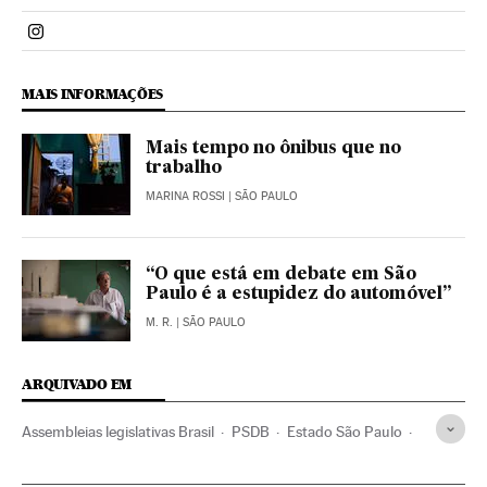
Politica El País Brasil en Instagram
MAIS INFORMAÇÕES
Mais tempo no ônibus que no
trabalho
MARINA ROSSI
| SÃO PAULO
“O que está em debate em São
Paulo é a estupidez do automóvel”
M. R.
| SÃO PAULO
ARQUIVADO EM
Assembleias legislativas Brasil
PSDB
Estado São Paulo
Brasil
Parlamento
Partidos políticos
América do Sul