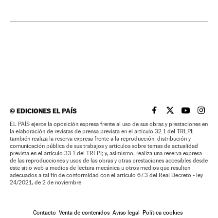
©
EDICIONES EL PAÍS
EL PAÍS BRASIL EN
EL PAÍS BRASI
EL PAÍS B
EL PA
EL PAÍS ejerce la oposición expresa frente al uso de sus obras y prestaciones en
la elaboración de revistas de prensa prevista en el artículo 32.1 del TRLPI;
también realiza la reserva expresa frente a la reproducción, distribución y
comunicación pública de sus trabajos y artículos sobre temas de actualidad
prevista en el artículo 33.1 del TRLPI; y, asimismo, realiza una reserva expresa
de las reproducciones y usos de las obras y otras prestaciones accesibles desde
este sitio web a medios de lectura mecánica u otros medios que resulten
adecuados a tal fin de conformidad con el artículo 67.3 del Real Decreto - ley
24/2021, de 2 de noviembre
Contacto
Venta de contenidos
Aviso legal
Política cookies