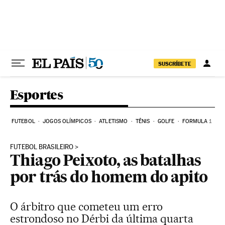
Pular para o conteúdo
SUSCRÍBETE
Esportes
FUTEBOL
JOGOS OLÍMPICOS
ATLETISMO
TÊNIS
GOLFE
FORMULA 1
FUTEBOL BRASILEIRO
Thiago Peixoto, as batalhas
por trás do homem do apito
O árbitro que cometeu um erro
estrondoso no Dérbi da última quarta