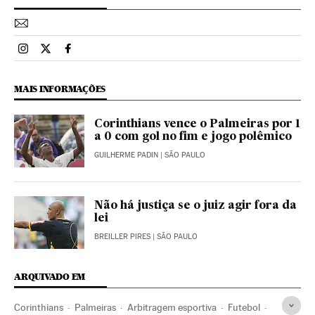
Esportes El País Brasil en Instagram
Esportes El País Brasil en Twitter
Esportes El País Brasil en Facebook
MAIS INFORMAÇÕES
Corinthians vence o Palmeiras por 1
a 0 com gol no fim e jogo polêmico
GUILHERME PADIN
| SÃO PAULO
Não há justiça se o juiz agir fora da
lei
BREILLER PIRES
| SÃO PAULO
ARQUIVADO EM
Corinthians
Palmeiras
Arbitragem esportiva
Futebol