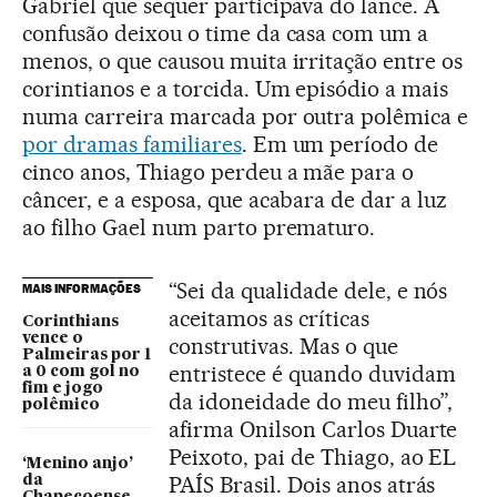
Gabriel que sequer participava do lance. A
confusão deixou o time da casa com um a
menos, o que causou muita irritação entre os
corintianos e a torcida. Um episódio a mais
numa carreira marcada por outra polêmica e
por dramas familiares
. Em um período de
cinco anos, Thiago perdeu a mãe para o
câncer, e a esposa, que acabara de dar a luz
ao filho Gael num parto prematuro.
“Sei da qualidade dele, e nós
MAIS INFORMAÇÕES
aceitamos as críticas
Corinthians
vence o
construtivas. Mas o que
Palmeiras por 1
entristece é quando duvidam
a 0 com gol no
fim e jogo
da idoneidade do meu filho”,
polêmico
afirma Onilson Carlos Duarte
Peixoto, pai de Thiago, ao EL
‘Menino anjo’
PAÍS Brasil. Dois anos atrás
da