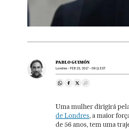
PABLO GUIMÓN
Londres -
FEB
23, 2017 - 09:11
EST
Compartir en Whatsapp
Compartir en Facebook
Compartir en Twitter
Desplegar Redes Soci
Uma mulher dirigirá pela
de Londres
, a maior forç
de 56 anos, tem uma traj