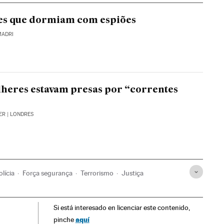
es que dormiam com espiões
MADRI
lheres estavam presas por “correntes
ER
| LONDRES
olícia
Força segurança
Terrorismo
Justiça
Si está interesado en licenciar este contenido,
aquí
pinche