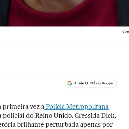
Cres
Añadir EL PAÍS en Google
ales
 primeira vez a
Polícia Metropolitana
a policial do Reino Unido. Cressida Dick,
etória brilhante perturbada apenas por