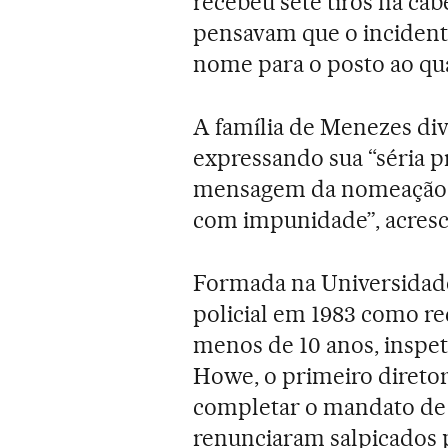
recebeu sete tiros na ca
pensavam que o incidente
nome para o posto ao qua
A família de Menezes di
expressando sua “séria p
mensagem da nomeação de
com impunidade”, acres
Formada na Universidade
policial em 1983 como rec
menos de 10 anos, inspet
Howe, o primeiro diretor
completar o mandato de 
renunciaram salpicados p