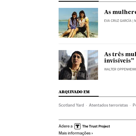
As mulher
EVA CRUZ GARCÍA
| 
As três mu
invisíveis”
WALTER OPPENHEIM
ARQUIVADO EM
Scotland Yard
Atentados terroristas
P
Adere a
Mais informações