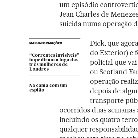
um episódio controverti
Jean Charles de Menezes,
suicida numa operação di
Dick, que agora
MAIS INFORMAÇÕES
do Exterior) e 
“Correntes invisíveis”
impediram a fuga das
policial que v
três mulheres de
Londres
ou Scotland Yar
operação realiz
Na cama com um
depois de algu
espião
transporte púb
ocorridos duas semanas 
incluindo os quatro terro
qualquer responsabilida