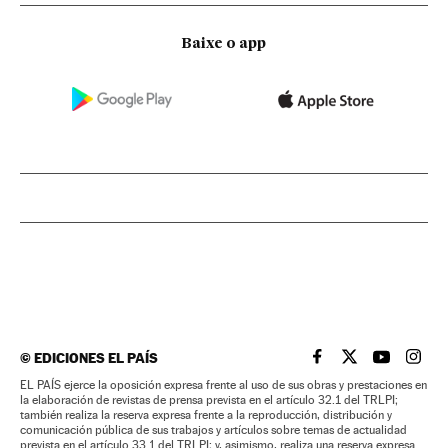
Baixe o app
©
EDICIONES EL PAÍS
EL PAÍS BRASIL EN
EL PAÍS BRASI
EL PAÍS B
EL PA
EL PAÍS ejerce la oposición expresa frente al uso de sus obras y prestaciones en
la elaboración de revistas de prensa prevista en el artículo 32.1 del TRLPI;
también realiza la reserva expresa frente a la reproducción, distribución y
comunicación pública de sus trabajos y artículos sobre temas de actualidad
prevista en el artículo 33.1 del TRLPI; y, asimismo, realiza una reserva expresa