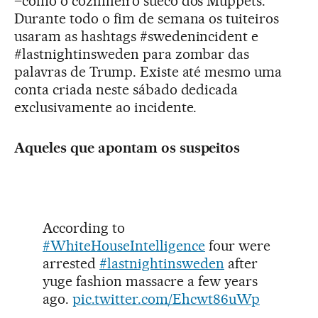
–como o cozinheiro sueco dos Muppets.
Durante todo o fim de semana os tuiteiros
usaram as hashtags #swedenincident e
#lastnightinsweden para zombar das
palavras de Trump. Existe até mesmo uma
conta criada neste sábado dedicada
exclusivamente ao incidente.
Aqueles que apontam os suspeitos
According to
#WhiteHouseIntelligence
four were
arrested
#lastnightinsweden
after
yuge fashion massacre a few years
ago.
pic.twitter.com/Ehcwt86uWp