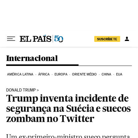
Pular para o conteúdo
SUSCRÍBETE
Internacional
AMÉRICA LATINA
ÁFRICA
EUROPA
ORIENTE MÉDIO
CHINA
EUA
DONALD TRUMP
Trump inventa incidente de
segurança na Suécia e suecos
zombam no Twitter
Um ex-primeiro-ministro sueco pergunta