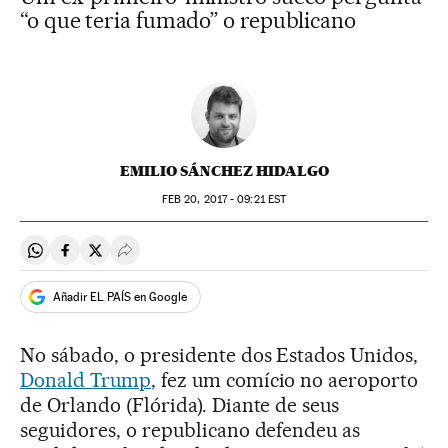
“o que teria fumado” o republicano
EMILIO SÁNCHEZ HIDALGO
FEB
20, 2017 - 09:21
EST
Compartir en Whatsapp
Compartir en Facebook
Compartir en Twitter
Desplegar Redes Sociales
Añadir EL PAÍS en Google
No sábado, o presidente dos Estados Unidos,
Donald Trump
, fez um comício no aeroporto
de Orlando (Flórida). Diante de seus
seguidores, o republicano defendeu as