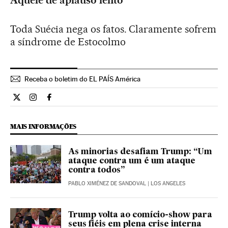
Aquele de aplauso lento
Toda Suécia nega os fatos. Claramente sofrem
a síndrome de Estocolmo
Receba o boletim do EL PAÍS América
Internacional El País Brasil en Twitter
Internacional El País Brasil en Instagram
Internacional El País Brasil en Facebook
MAIS INFORMAÇÕES
As minorias desafiam Trump: “Um
ataque contra um é um ataque
contra todos”
PABLO XIMÉNEZ DE SANDOVAL
| LOS ANGELES
Trump volta ao comício-show para
seus fiéis em plena crise interna