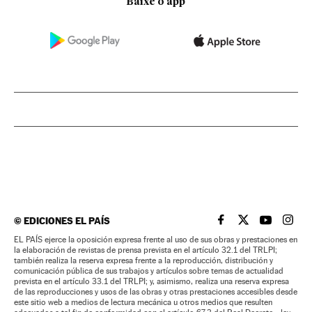
Baixe o app
©
EDICIONES EL PAÍS
EL PAÍS BRASIL EN
EL PAÍS BRASI
EL PAÍS B
EL PA
EL PAÍS ejerce la oposición expresa frente al uso de sus obras y prestaciones en
la elaboración de revistas de prensa prevista en el artículo 32.1 del TRLPI;
también realiza la reserva expresa frente a la reproducción, distribución y
comunicación pública de sus trabajos y artículos sobre temas de actualidad
prevista en el artículo 33.1 del TRLPI; y, asimismo, realiza una reserva expresa
de las reproducciones y usos de las obras y otras prestaciones accesibles desde
este sitio web a medios de lectura mecánica u otros medios que resulten