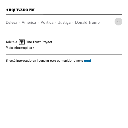
ARQUIVADO EM
Defesa
América
Política
Justiça
Donald Trump
CIA
Vladimir Putin
Serviços inteligência
Estados Unidos
Segurança nacional
Espionagem
Adere a
Mais informações
América do Norte
Força segurança
Michael Flynn
aquí
Si está interesado en licenciar este contenido, pinche