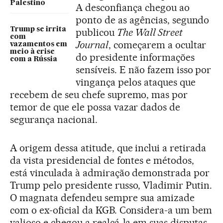
Palestino
A desconfiança chegou ao
ponto de as agências, segundo
Trump se irrita
publicou
The Wall Street
com
Journal
, começarem a ocultar
vazamentos em
meio à crise
do presidente informações
com a Rússia
sensíveis. E não fazem isso por
vingança pelos ataques que
recebem de seu chefe supremo, mas por
temor de que ele possa vazar dados de
segurança nacional.
A origem dessa atitude, que inclui a retirada
da vista presidencial de fontes e métodos,
está vinculada à admiração demonstrada por
Trump pelo presidente russo, Vladimir Putin.
O magnata defendeu sempre sua amizade
com o ex-oficial da KGB. Considera-a um bem
valioso e chegou a realçá-la em suas disputas