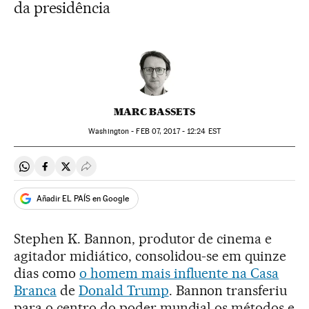
da presidência
MARC BASSETS
Washington -
FEB
07, 2017 - 12:24
EST
Compartir en Whatsapp
Compartir en Facebook
Compartir en Twitter
Desplegar Redes Sociales
Añadir EL PAÍS en Google
Stephen K. Bannon, produtor de cinema e
agitador midiático, consolidou-se em quinze
dias como
o homem mais influente na Casa
Branca
de
Donald Trump
. Bannon transferiu
para o centro do poder mundial os métodos e