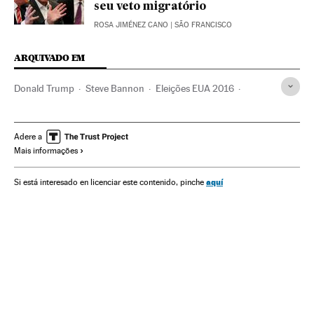
seu veto migratório
ROSA JIMÉNEZ CANO
| SÃO FRANCISCO
ARQUIVADO EM
Donald Trump
Steve Bannon
Eleições EUA 2016
Eleições EUA
Estados Unidos
Eleições presidenciais
América do Norte
Eleições
América
Política
Adere a
Mais informações
Jeff Sessions
aquí
Si está interesado en licenciar este contenido, pinche