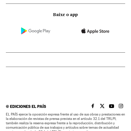
Baixe o app
©
EDICIONES EL PAÍS
EL PAÍS BRASIL EN
EL PAÍS BRASI
EL PAÍS B
EL PA
EL PAÍS ejerce la oposición expresa frente al uso de sus obras y prestaciones en
la elaboración de revistas de prensa prevista en el artículo 32.1 del TRLPI;
también realiza la reserva expresa frente a la reproducción, distribución y
comunicación pública de sus trabajos y artículos sobre temas de actualidad