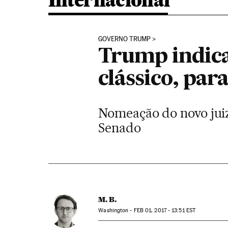
Internacional
GOVERNO TRUMP
Trump indica
clássico, par
Nomeação do novo juiz
Senado
M. B.
Washington -
FEB
01, 2017 - 13:51
EST