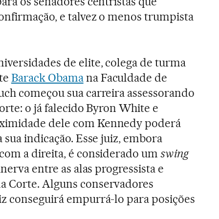
para os senadores centristas que
confirmação, e talvez o menos trumpista
versidades de elite, colega de turma
nte
Barack Obama
na Faculdade de
such começou sua carreira assessorando
rte: o já falecido Byron White e
ximidade dele com Kennedy poderá
 sua indicação. Esse juiz, embora
com a direita, é considerado um
swing
inerva entre as alas progressista e
a Corte. Alguns conservadores
iz conseguirá empurrá-lo para posições