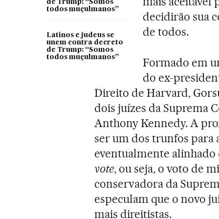
mais aceitável 
de Trump: “Somos
todos muçulmanos”
decidirão sua 
de todos.
Latinos e judeus se
unem contra decreto
de Trump: “Somos
todos muçulmanos”
Formado em uni
do ex-preside
Direito de Harvard, Gor
dois juízes da Suprema Co
Anthony Kennedy. A pro
ser um dos trunfos para a
eventualmente alinhado 
vote
, ou seja, o voto de m
conservadora da Suprem
especulam que o novo ju
mais direitistas.