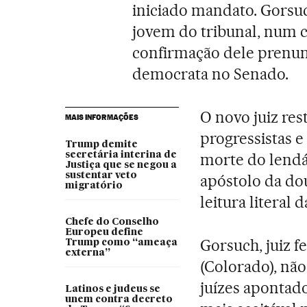
iniciado mandato. Gorsu
jovem do tribunal, num ca
confirmação dele prenun
democrata no Senado.
O novo juiz rest
MAIS INFORMAÇÕES
progressistas 
Trump demite
secretária interina de
morte do lendá
Justiça que se negou a
sustentar veto
apóstolo da do
migratório
leitura literal 
Chefe do Conselho
Europeu define
Gorsuch, juiz 
Trump como “ameaça
externa”
(Colorado), não
juízes apontado
Latinos e judeus se
unem contra decreto