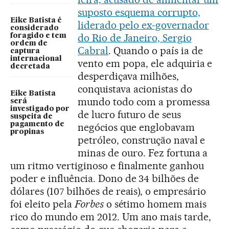
suposto esquema corrupto,
Eike Batista é
liderado pelo ex-governador
considerado
do Rio de Janeiro, Sergio
foragido e tem
ordem de
Cabral
. Quando o país ia de
captura
internacional
vento em popa, ele adquiria e
decretada
desperdiçava milhões,
conquistava acionistas do
Eike Batista
mundo todo com a promessa
será
investigado por
de lucro futuro de seus
suspeita de
pagamento de
negócios que englobavam
propinas
petróleo, construção naval e
minas de ouro. Fez fortuna a
um ritmo vertiginoso e finalmente ganhou
poder e influência. Dono de 34 bilhões de
dólares (107 bilhões de reais), o empresário
foi eleito pela
Forbes
o sétimo homem mais
rico do mundo em 2012. Um ano mais tarde,