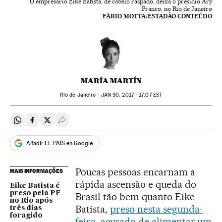
O empresário Eike Batista, de cabelo raspado, deixa o presídio Ary
Franco, no Rio de Janeiro
FÁBIO MOTTA/ESTADÃO CONTEÚDO
MARÍA MARTÍN
Rio de Janeiro -
JAN
30, 2017 - 17:07
EST
Compartir en Whatsapp
Compartir en Facebook
Compartir en Twitter
Desplegar Redes Sociales
Añadir EL PAÍS en Google
Poucas pessoas encarnam a
MAIS INFORMAÇÕES
rápida ascensão e queda do
Eike Batista é
preso pela PF
Brasil tão bem quanto Eike
no Rio após
Batista,
preso nesta segunda-
três dias
foragido
feira, acusado de alimentar um