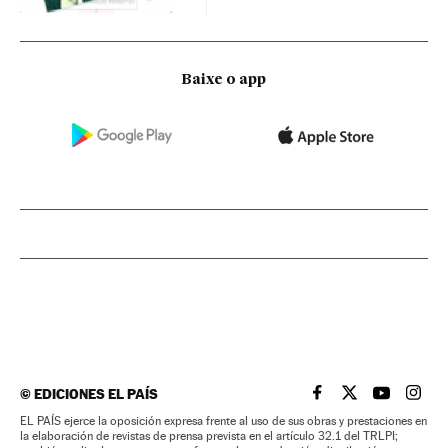
Baixe o app
©
EDICIONES EL PAÍS
EL PAÍS BRASIL EN
EL PAÍS BRASI
EL PAÍS B
EL PA
EL PAÍS ejerce la oposición expresa frente al uso de sus obras y prestaciones en
la elaboración de revistas de prensa prevista en el artículo 32.1 del TRLPI;