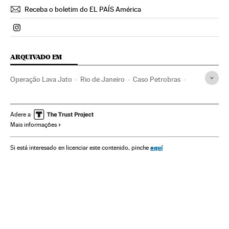
Receba o boletim do EL PAÍS América
Politica El País Brasil en Instagram
ARQUIVADO EM
Operação Lava Jato
Rio de Janeiro
Caso Petrobras
Investigação policial
Estado Rio de Janeiro
Subornos
Financiamento ilegal
Lavagem dinheiro
Petrobras
Adere a
Mais informações
Corrupção política
Caixa dois
Financiamento partidos
Brasil
Partidos políticos
Polícia
Corrupção
aquí
Si está interesado en licenciar este contenido, pinche
Delitos fiscais
América do Sul
América Latina
Força segurança
América
Empresas
Delitos
Economia
Política