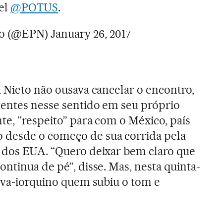
el
@POTUS
.
to (@EPN)
January 26, 2017
a Nieto não ousava cancelar o encontro,
tentes nesse sentido em seu próprio
te, “respeito” para com o México, país
desde o começo de sua corrida pela
a dos EUA. “Quero deixar bem claro que
ntinua de pé”, disse. Mas, nesta quinta-
nova-iorquino quem subiu o tom e