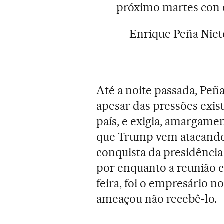
próximo martes con 
— Enrique Peña Nie
Até a noite passada, Peñ
apesar das pressões exis
país, e exigia, amargamen
que Trump vem atacando 
conquista da presidênci
por enquanto a reunião co
feira, foi o empresário 
ameaçou não recebê-lo.