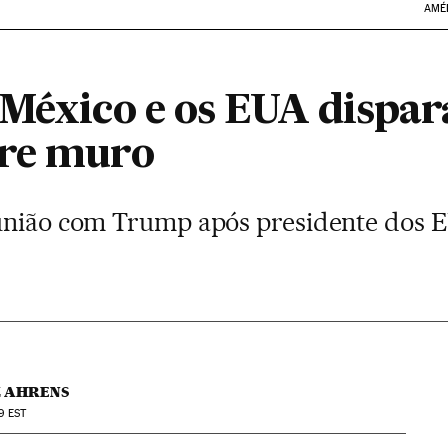
AMÉ
 México e os EUA dispar
bre muro
união com Trump após presidente dos EU
Z AHRENS
9
EST