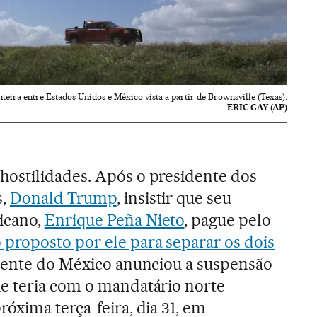
nteira entre Estados Unidos e México vista a partir de Brownsville (Texas).
ERIC GAY (AP)
ostilidades. Após o presidente dos
s,
Donald Trump
, insistir que seu
icano,
Enrique Peña Nieto
, pague pelo
proposto por ele para separar os dois
idente do México anunciou a suspensão
e teria com o mandatário norte-
óxima terça-feira, dia 31, em