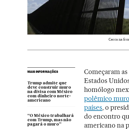
Cerca na fro
Começaram as h
MAIS INFORMAÇÕES
Estados Unido
Trump admite que
deve construir muro
homólogo mex
na divisa com México
com dinheiro norte-
polêmico muro 
americano
países
, o pres
do encontro qu
“O México trabalhará
com Trump, mas não
americano na pr
pagará o muro”