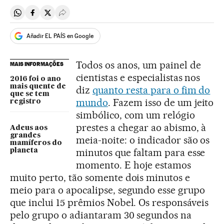
Compartir en Whatsapp
Compartir en Facebook
Compartir en Twitter
Desplegar Redes Sociales
Añadir EL PAÍS en Google
Todos os anos, um painel de
MAIS INFORMAÇÕES
cientistas e especialistas nos
2016 foi o ano
mais quente de
diz
quanto resta para o fim do
que se tem
mundo
. Fazem isso de um jeito
registro
simbólico, com um relógio
prestes a chegar ao abismo, à
Adeus aos
grandes
meia-noite: o indicador são os
mamíferos do
minutos que faltam para esse
planeta
momento. E hoje estamos
muito perto, tão somente dois minutos e
meio para o apocalipse, segundo esse grupo
que inclui 15 prêmios Nobel. Os responsáveis
pelo grupo o adiantaram 30 segundos na