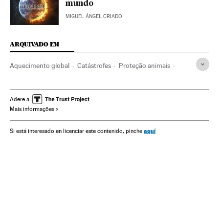
mundo
MIGUEL ÁNGEL CRIADO
ARQUIVADO EM
Aquecimento global
Catástrofes
Proteção animais
Mudança climática
Desastres
Problemas ambientais
Proteção ambiental
Acontecimentos
Adere a
Mais informações
Terrorismo nuclear
Guerra
Terrorismo
Conflitos
Meio ambiente
Ciência
Mísseis nucleares
aquí
Si está interesado en licenciar este contenido, pinche
Guerra nuclear
Perigo extinção
Bombas atômicas
Acidentes nucleares
Extinção espécies
Armas nucleares
Acidentes
Mísseis
Armamento
Defesa