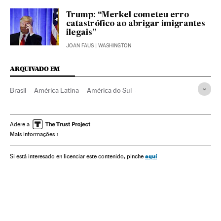
Trump: “Merkel cometeu erro
catastrófico ao abrigar imigrantes
ilegais”
JOAN FAUS
| WASHINGTON
ARQUIVADO EM
Brasil
América Latina
América do Sul
Organizações internacionais
Comércio
América
Relações exteriores
Economia
Donald Trump
FMI
Adere a
Mais informações
Banco Mundial
Crescimento econômico
Comércio internacional
Estados Unidos
México
aquí
Si está interesado en licenciar este contenido, pinche
Conjuntura econômica
América do Norte