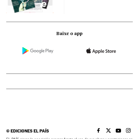
Baixe o app
©
EDICIONES EL PAÍS
EL PAÍS BRASIL EN
EL PAÍS BRASI
EL PAÍS B
EL PA