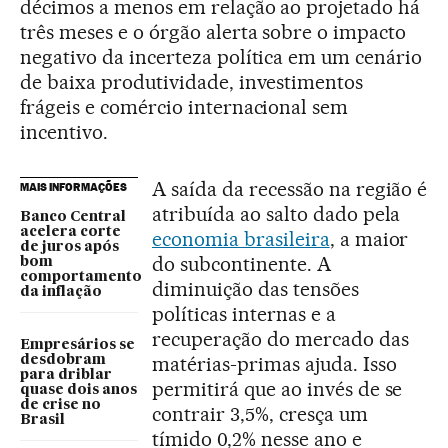
décimos a menos em relação ao projetado há
três meses e o órgão alerta sobre o impacto
negativo da incerteza política em um cenário
de baixa produtividade, investimentos
frágeis e comércio internacional sem
incentivo.
A saída da recessão na região é
MAIS INFORMAÇÕES
atribuída ao salto dado pela
Banco Central
acelera corte
economia brasileira
, a maior
de juros após
do subcontinente. A
bom
comportamento
diminuição das tensões
da inflação
políticas internas e a
recuperação do mercado das
Empresários se
matérias-primas ajuda. Isso
desdobram
para driblar
permitirá que ao invés de se
quase dois anos
de crise no
contrair 3,5%, cresça um
Brasil
tímido 0,2% nesse ano e