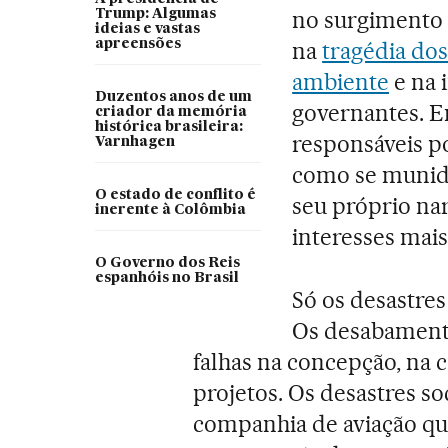
no surgimento
Trump: Algumas
ideias e vastas
apreensões
na
tragédia dos
ambiente
e na i
Duzentos anos de um
governantes. E
criador da memória
histórica brasileira:
responsáveis po
Varnhagen
como se munido
O estado de conflito é
seu próprio nar
inerente à Colômbia
interesses mai
O Governo dos Reis
espanhóis no Brasil
Só os desastre
Os desabamento
falhas na concepção, na
projetos. Os desastres s
companhia de aviação qu