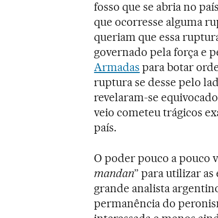
fosso que se abria no pa
que ocorresse alguma rup
queriam que essa ruptura
governado pela força e p
Armadas
para botar orde
ruptura se desse pelo la
revelaram-se equivocados:
veio cometeu trágicos ex
país.
O poder pouco a pouco vol
mandan
” para utilizar a
grande analista argentino
permanência do peronism