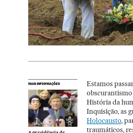
Estamos passa
MAIS INFORMAÇÕES
obscurantismo
História da hum
Inquisição, as 
Holocausto
, pa
traumáticos, re
A presidência de