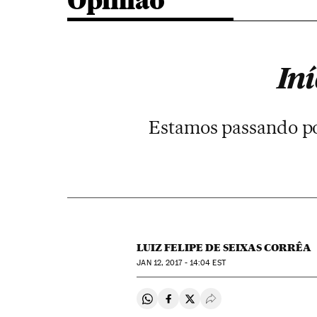
Opinião
In
Estamos passando po
LUIZ FELIPE DE SEIXAS CORRÊA
JAN
12, 2017 - 14:04
EST
Compartir en Whatsapp
Compartir en Facebook
Compartir en Twitter
Desplegar Redes Soci