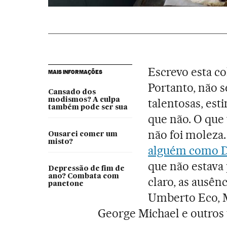
Escrevo esta co
MAIS INFORMAÇÕES
Portanto, não 
Cansado dos
modismos? A culpa
talentosas, est
também pode ser sua
que não. O que
não foi molez
Ousarei comer um
misto?
alguém como D
que não estava 
Depressão de fim de
ano? Combata com
claro, as ausên
panetone
Umberto Eco, 
George Michael e outros t