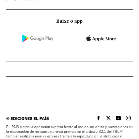
Baixe o app
©
EDICIONES EL PAÍS
EL PAÍS BRASIL EN
EL PAÍS BRASI
EL PAÍS B
EL PA
EL PAÍS ejerce la oposición expresa frente al uso de sus obras y prestaciones en
la elaboración de revistas de prensa prevista en el artículo 32.1 del TRLPI;
también realiza la reserva expresa frente a la reproducción, distribución y