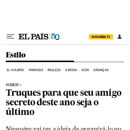
Pular para o conteúdo
SUSCRÍBETE
Estilo
EL VIAJERO
FAMOSOS
REALEZA
S MODA
ICON
CRIANÇAS
HUMOR
Truques para que seu amigo
secreto deste ano seja o
último
Ninguém vai ter a ideia de organizá-lo no