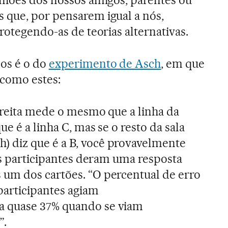
niões dos nossos amigos, parentes ou
 que, por pensarem igual a nós,
rotegendo-as de teorias alternativas.
os é o do
experimento de Asch
, em que
como estes:
direita mede o mesmo que a linha da
e é a linha C, mas se o resto da sala
diz que é a B, você provavelmente
dos participantes deram uma resposta
um dos cartões. “O percentual de erro
participantes agiam
 quase 37% quando se viam
”.