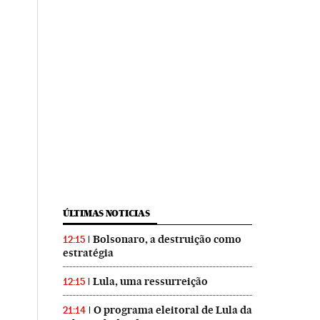
ÚLTIMAS NOTICIAS
Bolsonaro, a destruição como
12:15
estratégia
Lula, uma ressurreição
12:15
O programa eleitoral de Lula da
21:14