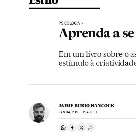
Estilo
PSICOLOGIA
Aprenda a se 
Em um livro sobre o as
estímulo à criatividad
JAIME RUBIO HANCOCK
JAN
04, 2016 - 11:48
EST
Compartir en Whatsapp
Compartir en Facebook
Compartir en Twitter
Desplegar Redes Soci