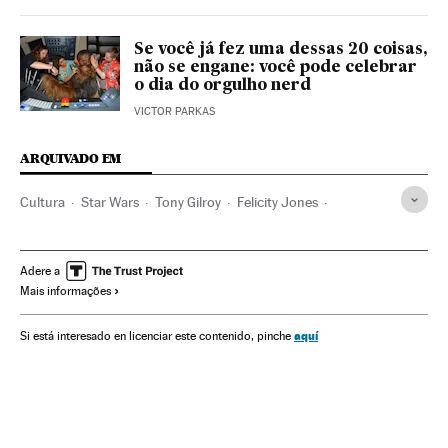
Se você já fez uma dessas 20 coisas,
não se engane: você pode celebrar
o dia do orgulho nerd
VICTOR PARKAS
ARQUIVADO EM
Cultura
Star Wars
Tony Gilroy
Felicity Jones
Cinema fantástico
Factoría Disney
Ficção científica
Produção cinema
Produção audiovisual
Adere a
Mais informações
Indústria Cinematográfica
Filmes
Sagas filmes
Cinema
aquí
Si está interesado en licenciar este contenido, pinche