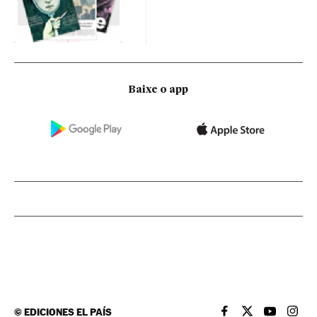
Baixe o app
©
EDICIONES EL PAÍS
EL PAÍS BRASIL EN
EL PAÍS BRASI
EL PAÍS B
EL PA