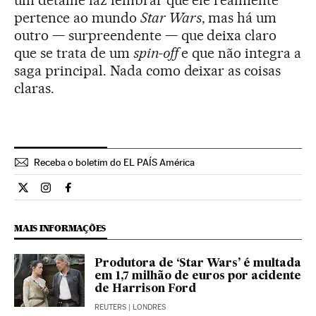
um detalhe faz lembrar que ele realmente
pertence ao mundo
Star Wars
, mas há um
outro — surpreendente — que deixa claro
que se trata de um
spin-off
e que não integra a
saga principal. Nada como deixar as coisas
claras.
Receba o boletim do EL PAÍS América
Cultura El País Brasil en Twitter
Cultura El País Brasil en Instagram
Cultura El País Brasil en Facebook
MAIS INFORMAÇÕES
Produtora de ‘Star Wars’ é multada
em 1,7 milhão de euros por acidente
de Harrison Ford
REUTERS
| LONDRES