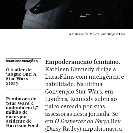
A Estrela da Morte, em 'Rogue One'.
Empoderamento feminino.
MAIS INFORMAÇÕES
Kathleen Kennedy dirige a
O trailer de
‘Rogue One: A
LucasFilms com inteligência e
Star Wars
habilidade. Na última
Story’
Convenção Star Wars, em
Londres, Kennedy subiu ao
Produtora de
‘Star Wars’ é
palco cercada por suas
multada em 1,7
assessoras nesta jornada. Se
milhão de
euros por
em
O Despertar da Força
Rey
acidente de
Harrison Ford
(Daisy Ridley) impulsionava a