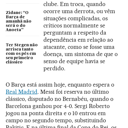
clube. Em troca, quando
ocorre uma derrota, ou vêm
Zidane: “O
situações complicadas, os
Barça de
amanhã não
críticos normalmente se
será o do
Anoeta”
perguntam a respeito da
dependência em relação ao
Ter Stegen não
atacante, como se fosse uma
arrisca tanto
doença, um sintoma de que o
com os pés em
seu primeiro
senso de equipe havia se
clássico
perdido.
O Barça está assim hoje, enquanto espera o
Real Madrid
. Messi foi reserva no último
clássico, disputado no Bernabéu, quando o
Barcelona ganhou por 4-0. Sergi Roberto
jogou na ponta direita e o 10 entrou em
campo no segundo tempo, substituindo
Rakitic. E na última final da Copa do Rei, os