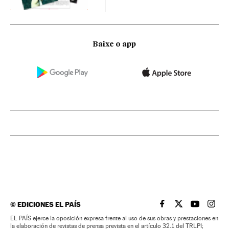
Baixe o app
©
EDICIONES EL PAÍS
EL PAÍS BRASIL EN
EL PAÍS BRASI
EL PAÍS B
EL PA
EL PAÍS ejerce la oposición expresa frente al uso de sus obras y prestaciones en
la elaboración de revistas de prensa prevista en el artículo 32.1 del TRLPI;