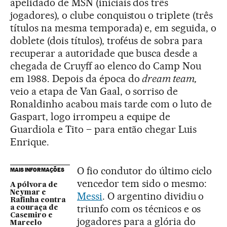
apelidado de MSN (iniciais dos três
jogadores), o clube conquistou o triplete (três
títulos na mesma temporada) e, em seguida, o
doblete (dois títulos), troféus de sobra para
recuperar a autoridade que busca desde a
chegada de Cruyff ao elenco do Camp Nou
em 1988. Depois da época do
dream team,
veio a etapa de Van Gaal, o sorriso de
Ronaldinho acabou mais tarde com o luto de
Gaspart, logo irrompeu a equipe de
Guardiola e Tito – para então chegar Luis
Enrique.
O fio condutor do último ciclo
MAIS INFORMAÇÕES
vencedor tem sido o mesmo:
A pólvora de
Neymar e
Messi
. O argentino dividiu o
Rafinha contra
triunfo com os técnicos e os
a couraça de
Casemiro e
jogadores para a glória do
Marcelo