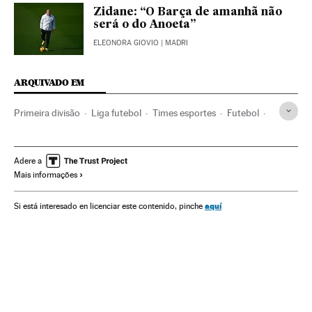
Zidane: “O Barça de amanhã não
será o do Anoeta”
ELEONORA GIOVIO
| MADRI
ARQUIVADO EM
Primeira divisão
Liga futebol
Times esportes
Futebol
Brasil
Organizações desportivas
Competições
Luis Suárez
Jogos futebol
Neymar
Lionel Messi
Adere a
Mais informações
Campeonato espanhol
FC Barcelona
Real Madrid
La Liga
América do Sul
América Latina
Esportes
aquí
Si está interesado en licenciar este contenido, pinche
América
Clássicos futebol