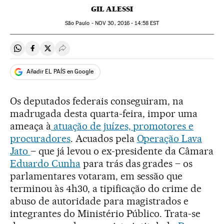
GIL ALESSI
São Paulo -
NOV
30, 2016 - 14:58
EST
Compartir en Whatsapp
Compartir en Facebook
Compartir en Twitter
Desplegar Redes Sociales
Añadir EL PAÍS en Google
Os deputados federais conseguiram, na
madrugada desta quarta-feira, impor uma
ameaça à
atuação de juízes, promotores e
procuradores
. Acuados pela
Operação Lava
Jato
– que já levou o ex-presidente da Câmara
Eduardo Cunha
para trás das grades – os
parlamentares votaram, em sessão que
terminou às 4h30, a tipificação do crime de
abuso de autoridade para magistrados e
integrantes do Ministério Público. Trata-se