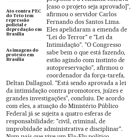
[caso o projeto seja aprovado]",
Ato contra PEC
afirmou o servidor Carlos
do Teto tem
Fernando dos Santos Lima.
repressão
policial e
Eles apelidaram a emenda de
depredação em
Brasília
"Lei do Terror" e "Lei da
Intimidação". "O Congresso
As imagens do
sabe bem o que está fazendo,
protesto em
estão agindo com instinto de
Brasília
autopreservação", afirmou o
coordenador da força-tarefa,
Deltan Dallagnol. "Está sendo aprovada a lei
da intimidação contra promotores, juízes e
grandes investigações”, concluiu. De acordo
com eles, a atuação do Ministério Público
Federal já se sujeita a quatro esferas de
responsabilidade: "civil, criminal, de
improbidade administrativa e disciplinar".
Num país que vive um Fla-Flu político