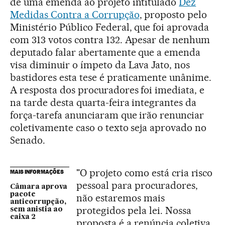
de uma emenda ao projeto intitulado
Dez
Medidas Contra a Corrupção
, proposto pelo
Ministério Público Federal, que foi aprovada
com 313 votos contra 132. Apesar de nenhum
deputado falar abertamente que a emenda
visa diminuir o ímpeto da Lava Jato, nos
bastidores esta tese é praticamente unânime.
A resposta dos procuradores foi imediata, e
na tarde desta quarta-feira integrantes da
força-tarefa anunciaram que irão renunciar
coletivamente caso o texto seja aprovado no
Senado.
"O projeto como está cria risco
MAIS INFORMAÇÕES
pessoal para procuradores,
Câmara aprova
pacote
não estaremos mais
anticorrupção,
protegidos pela lei. Nossa
sem anistia ao
caixa 2
proposta é a renúncia coletiva