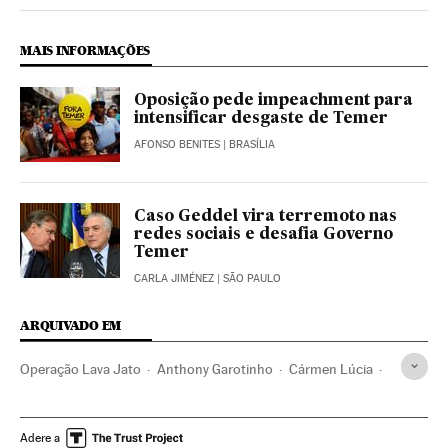
Politica El País Brasil en Instagram
MAIS INFORMAÇÕES
Oposição pede impeachment para
intensificar desgaste de Temer
AFONSO BENITES
| BRASÍLIA
Caso Geddel vira terremoto nas
redes sociais e desafia Governo
Temer
CARLA JIMÉNEZ
| SÃO PAULO
ARQUIVADO EM
Operação Lava Jato
Anthony Garotinho
Cármen Lúcia
Investigação policial
Caso Petrobras
Crises políticas
Petrobras
Lavagem dinheiro
Polícia Federal
Adere a