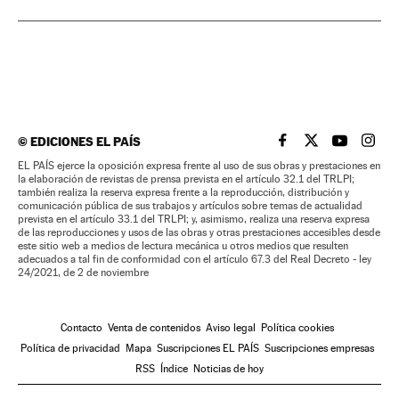
©
EDICIONES EL PAÍS
EL PAÍS BRASIL EN
EL PAÍS BRASI
EL PAÍS B
EL PA
EL PAÍS ejerce la oposición expresa frente al uso de sus obras y prestaciones en
la elaboración de revistas de prensa prevista en el artículo 32.1 del TRLPI;
también realiza la reserva expresa frente a la reproducción, distribución y
comunicación pública de sus trabajos y artículos sobre temas de actualidad
prevista en el artículo 33.1 del TRLPI; y, asimismo, realiza una reserva expresa
de las reproducciones y usos de las obras y otras prestaciones accesibles desde
este sitio web a medios de lectura mecánica u otros medios que resulten
adecuados a tal fin de conformidad con el artículo 67.3 del Real Decreto - ley
24/2021, de 2 de noviembre
Contacto
Venta de contenidos
Aviso legal
Política cookies
Política de privacidad
Mapa
Suscripciones EL PAÍS
Suscripciones empresas
RSS
Índice
Noticias de hoy