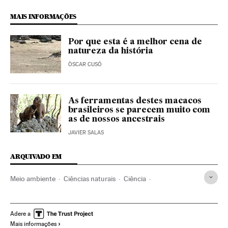
MAIS INFORMAÇÕES
Por que esta é a melhor cena de
natureza da história
ÒSCAR CUSÓ
As ferramentas destes macacos
brasileiros se parecem muito com
as de nossos ancestrais
JAVIER SALAS
ARQUIVADO EM
Meio ambiente
Ciências naturais
Ciência
Comportamento animal
Brasil
Animais
América do Sul
América Latina
Fauna
América
Adere a
Mais informações