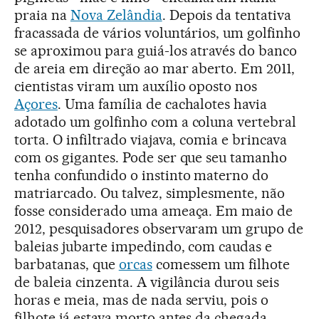
praia na
Nova Zelândia
. Depois da tentativa
fracassada de vários voluntários, um golfinho
se aproximou para guiá-los através do banco
de areia em direção ao mar aberto. Em 2011,
cientistas viram um auxílio oposto nos
Açores
. Uma família de cachalotes havia
adotado um golfinho com a coluna vertebral
torta. O infiltrado viajava, comia e brincava
com os gigantes. Pode ser que seu tamanho
tenha confundido o instinto materno do
matriarcado. Ou talvez, simplesmente, não
fosse considerado uma ameaça. Em maio de
2012, pesquisadores observaram um grupo de
baleias jubarte impedindo, com caudas e
barbatanas, que
orcas
comessem um filhote
de baleia cinzenta. A vigilância durou seis
horas e meia, mas de nada serviu, pois o
filhote já estava morto antes da chegada