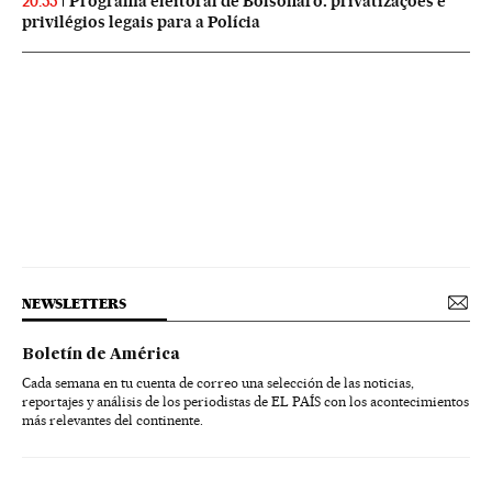
Programa eleitoral de Bolsonaro: privatizações e
20:55
privilégios legais para a Polícia
NEWSLETTERS
Boletín de América
Cada semana en tu cuenta de correo una selección de las noticias,
reportajes y análisis de los periodistas de EL PAÍS con los acontecimientos
más relevantes del continente.