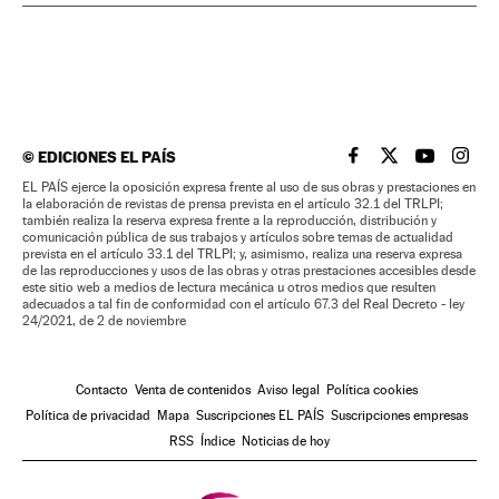
©
EDICIONES EL PAÍS
EL PAÍS BRASIL EN
EL PAÍS BRASI
EL PAÍS B
EL PA
EL PAÍS ejerce la oposición expresa frente al uso de sus obras y prestaciones en
la elaboración de revistas de prensa prevista en el artículo 32.1 del TRLPI;
también realiza la reserva expresa frente a la reproducción, distribución y
comunicación pública de sus trabajos y artículos sobre temas de actualidad
prevista en el artículo 33.1 del TRLPI; y, asimismo, realiza una reserva expresa
de las reproducciones y usos de las obras y otras prestaciones accesibles desde
este sitio web a medios de lectura mecánica u otros medios que resulten
adecuados a tal fin de conformidad con el artículo 67.3 del Real Decreto - ley
24/2021, de 2 de noviembre
Contacto
Venta de contenidos
Aviso legal
Política cookies
Política de privacidad
Mapa
Suscripciones EL PAÍS
Suscripciones empresas
RSS
Índice
Noticias de hoy