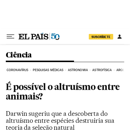
Pular para o conteúdo
SUSCRÍBETE
Ciência
CORONAVÍRUS
PESQUISAS MÉDICAS
ASTRONOMIA
ASTROFÍSICA
ARQUEO
É possível o altruísmo entre
animais?
Darwin sugeriu que a descoberta do
altruísmo entre espécies destruiria sua
teoria da seleção natural