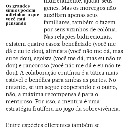
indiretamente, ajudar seus
genes. Mas os morcegos não
Os grandes
símios podem
auxiliam apenas seus
adivinhar o que
você está
familiares, também o fazem
pensando
por seus vizinhos de colônia.
Nas relações bidirecionais,
existem quatro casos: beneficiado (você me
dá e eu te dou), altruísta (você não me dá, mas
eu te dou), egoísta (você me dá, mas eu não te
dou) e rancoroso (você não me dá e eu não te
dou). A colaboração contínua é a tática mais
estável e benéfica para ambas as partes. No
entanto, se um segue cooperando e o outro,
não, a máxima recompensa é para o
mentiroso. Por isso, a mentira é uma
estratégia frutífera no jogo da sobrevivência.
Entre espécies diferentes também se