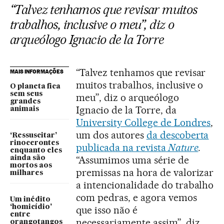
“Talvez tenhamos que revisar muitos
trabalhos, inclusive o meu”, diz o
arqueólogo Ignacio de la Torre
“Talvez tenhamos que revisar
MAIS INFORMAÇÕES
muitos trabalhos, inclusive o
O planeta fica
sem seus
meu”, diz o arqueólogo
grandes
Ignacio de la Torre, da
animais
University College de Londres
,
um dos autores
da descoberta
‘Ressuscitar’
rinocerontes
publicada na revista
Nature
.
enquanto eles
“Assumimos uma série de
ainda são
mortos aos
premissas na hora de valorizar
milhares
a intencionalidade do trabalho
com pedras, e agora vemos
Um inédito
‘homicídio’
que isso não é
entre
necessariamente assim”, diz
orangotangos