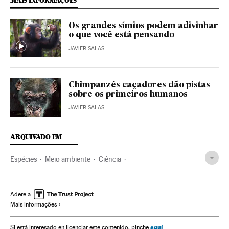
MAIS INFORMAÇÕES
Os grandes símios podem adivinhar
o que você está pensando
JAVIER SALAS
Chimpanzés caçadores dão pistas
sobre os primeiros humanos
JAVIER SALAS
ARQUIVADO EM
Espécies
Meio ambiente
Ciência
Comportamento animal
Evolução humana
Primatas
Arqueologia
Antropologia
Mamíferos
Ciências sociais
Adere a
Mais informações
Animais
Fauna
aquí
Si está interesado en licenciar este contenido, pinche