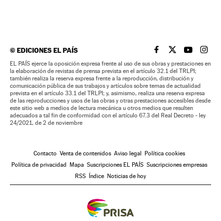
©
EDICIONES EL PAÍS
EL PAÍS BRASIL EN
EL PAÍS BRASI
EL PAÍS B
EL PA
EL PAÍS ejerce la oposición expresa frente al uso de sus obras y prestaciones en
la elaboración de revistas de prensa prevista en el artículo 32.1 del TRLPI;
también realiza la reserva expresa frente a la reproducción, distribución y
comunicación pública de sus trabajos y artículos sobre temas de actualidad
prevista en el artículo 33.1 del TRLPI; y, asimismo, realiza una reserva expresa
de las reproducciones y usos de las obras y otras prestaciones accesibles desde
este sitio web a medios de lectura mecánica u otros medios que resulten
adecuados a tal fin de conformidad con el artículo 67.3 del Real Decreto - ley
24/2021, de 2 de noviembre
Contacto
Venta de contenidos
Aviso legal
Política cookies
Política de privacidad
Mapa
Suscripciones EL PAÍS
Suscripciones empresas
RSS
Índice
Noticias de hoy