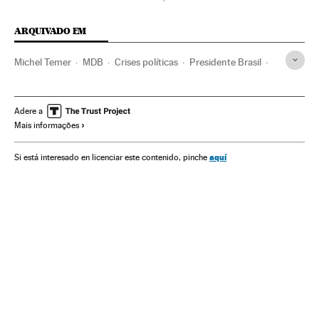
ARQUIVADO EM
Michel Temer
MDB
Crises políticas
Presidente Brasil
Câmara Deputados
Congresso Nacional
Presidência Brasil
Conflitos políticos
Brasil
Adere a
Mais informações
Governo Brasil
Parlamento
América do Sul
América Latina
Governo
América
aquí
Si está interesado en licenciar este contenido, pinche
Administração Estado
Política
Administração pública
Geddel Vieira Lima