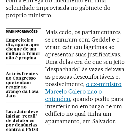
com a entrega do documento em uma
solenidade improvisada no gabinete do
próprio ministro.
Mais cedo, os parlamentares
MAIS INFORMAÇÕES
se reuniram com Geddel e o
Empreiteiro
diz, agora, que
viram cair em lágrimas ao
cheque de um
apresentar suas justificativas.
milhão a Temer
não é propina
Uma delas era de que seu jeito
“despachado” às vezes deixava
As três frentes
as pessoas desconfortáveis e,
no Congresso
possivelmente,
o ex-ministro
que tentam
reagir ao
Marcelo Calero não o
avanço da Lava
Jato
entendeu
, quando pediu para
interferir no embargo de um
Lava Jato deve
edifício no qual tinha um
iniciar ‘recall’
apartamento, em Salvador.
de delatores
por denúncias
contra o PSDB