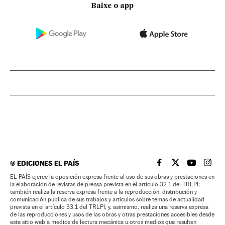
Baixe o app
©
EDICIONES EL PAÍS
EL PAÍS BRASIL EN
EL PAÍS BRASI
EL PAÍS B
EL PA
EL PAÍS ejerce la oposición expresa frente al uso de sus obras y prestaciones en
la elaboración de revistas de prensa prevista en el artículo 32.1 del TRLPI;
también realiza la reserva expresa frente a la reproducción, distribución y
comunicación pública de sus trabajos y artículos sobre temas de actualidad
prevista en el artículo 33.1 del TRLPI; y, asimismo, realiza una reserva expresa
de las reproducciones y usos de las obras y otras prestaciones accesibles desde
este sitio web a medios de lectura mecánica u otros medios que resulten