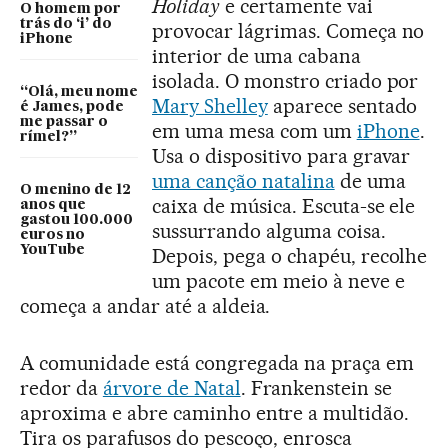
Holiday
e certamente vai
O homem por
trás do ‘i’ do
provocar lágrimas. Começa no
iPhone
interior de uma cabana
isolada. O monstro criado por
“Olá, meu nome
Mary Shelley
aparece sentado
é James, pode
me passar o
em uma mesa com um
iPhone
.
rímel?”
Usa o dispositivo para gravar
uma canção natalina
de uma
O menino de 12
caixa de música. Escuta-se ele
anos que
gastou 100.000
sussurrando alguma coisa.
euros no
YouTube
Depois, pega o chapéu, recolhe
um pacote em meio à neve e
começa a andar até a aldeia.
A comunidade está congregada na praça em
redor da
árvore de Natal
. Frankenstein se
aproxima e abre caminho entre a multidão.
Tira os parafusos do pescoço, enrosca