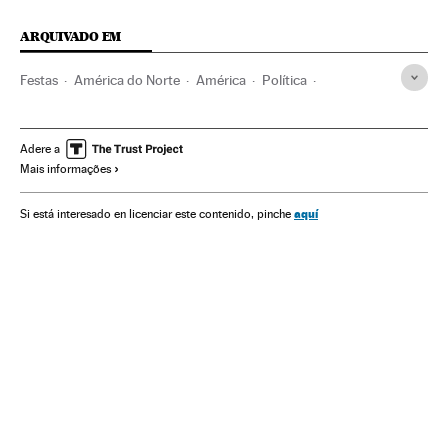
ARQUIVADO EM
Festas
América do Norte
América
Política
Donald Trump
Eleições EUA 2016
Amazon
Eleições EUA
Natal
Apple
Eleições presidenciais
Adere a
Mais informações
Estados Unidos
Eleições
Lojas online
Comércio eletrônico
Comércio
Internet
Empresas
aquí
Si está interesado en licenciar este contenido, pinche
Economia
Telecomunicações
Comunicações