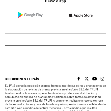
Baixe o app
©
EDICIONES EL PAÍS
EL PAÍS BRASIL EN
EL PAÍS BRASI
EL PAÍS B
EL PA
EL PAÍS ejerce la oposición expresa frente al uso de sus obras y prestaciones en
la elaboración de revistas de prensa prevista en el artículo 32.1 del TRLPI;
también realiza la reserva expresa frente a la reproducción, distribución y
comunicación pública de sus trabajos y artículos sobre temas de actualidad
prevista en el artículo 33.1 del TRLPI; y, asimismo, realiza una reserva expresa
de las reproducciones y usos de las obras y otras prestaciones accesibles desde
este sitio web a medios de lectura mecánica u otros medios que resulten