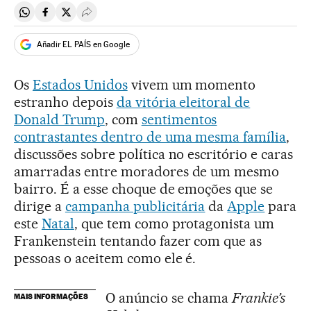
Compartir en Whatsapp
Compartir en Facebook
Compartir en Twitter
Desplegar Redes Sociales
Añadir EL PAÍS en Google
Os
Estados Unidos
vivem um momento
estranho depois
da vitória eleitoral de
Donald Trump
, com
sentimentos
contrastantes dentro de uma mesma família
,
discussões sobre política no escritório e caras
amarradas entre moradores de um mesmo
bairro. É a esse choque de emoções que se
dirige a
campanha publicitária
da
Apple
para
este
Natal
, que tem como protagonista um
Frankenstein tentando fazer com que as
pessoas o aceitem como ele é.
O anúncio se chama
Frankie’s
MAIS INFORMAÇÕES