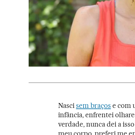
Nasci
sem braços
e com u
infância, enfrentei olhar
verdade, nunca dei a iss
meu corpo, preferi me en