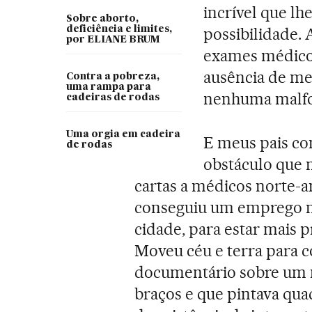
incrível que l
Sobre aborto,
deficiência e limites,
possibilidade.
por ELIANE BRUM
exames médico
ausência de m
Contra a pobreza,
uma rampa para
nenhuma malfo
cadeiras de rodas
Uma orgia em cadeira
E meus pais co
de rodas
obstáculo que n
cartas a médicos norte-a
conseguiu um emprego na
cidade, para estar mais 
Moveu céu e terra para 
documentário sobre um 
braços e que pintava qua