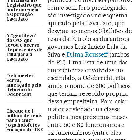
A ofensiva do
Legislativo que
com e sem foro privilegiado,
pode ameaçar
são investigados no esquema
a Operação
Lava Jato
apurado pela Lava Jato, que
desviou ao menos 6 bilhões de
A “gentileza”
reais da Petrobras durante os
da OAS que
governos Luiz Inácio Lula da
levou o acervo
de presentes de
Silva e
Dilma Rousseff
(ambos
Lula para a
Lava Jato
do PT). Uma lista de uma das
empreiteiras envolvidas no
O chanceler
escândalo, a Odebrecht, cita
Serra,
ainda o nome de 300 políticos
ameaçado pela
delação da
que teriam recebido propina
Odebrecht
dessa empreiteira. Para criar
maior ansiedade na classe
Cheque de 1
política, nos próximos meses
milhão de reais
para Temer
entre 50 e 80 funcionários e
joga holofotes
em ação do TSE
ex-funcionários (entre eles