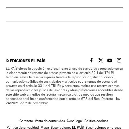
©
EDICIONES EL PAÍS
EL PAÍS BRASIL EN
EL PAÍS BRASI
EL PAÍS B
EL PA
EL PAÍS ejerce la oposición expresa frente al uso de sus obras y prestaciones en
la elaboración de revistas de prensa prevista en el artículo 32.1 del TRLPI;
también realiza la reserva expresa frente a la reproducción, distribución y
comunicación pública de sus trabajos y artículos sobre temas de actualidad
prevista en el artículo 33.1 del TRLPI; y, asimismo, realiza una reserva expresa
de las reproducciones y usos de las obras y otras prestaciones accesibles desde
este sitio web a medios de lectura mecánica u otros medios que resulten
adecuados a tal fin de conformidad con el artículo 67.3 del Real Decreto - ley
24/2021, de 2 de noviembre
Contacto
Venta de contenidos
Aviso legal
Política cookies
Política de privacidad
Mapa
Suscripciones EL PAÍS
Suscripciones empresas