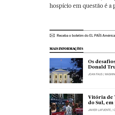
hospício em questão é a
Receba o boletim do EL PAÍS Améric
MAIS INFORMAÇÕES
Os desafio
Donald T
JOAN FAUS
| WASHI
Vitória de
do Sul, em 
JAVIER LAFUENTE
/