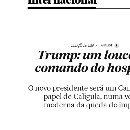
Internacional
ELEIÇÕES EUA
i
ANÁLISE
Trump: um louc
comando do hosp
O novo presidente será um Can
papel de Calígula, numa v
moderna da queda do im