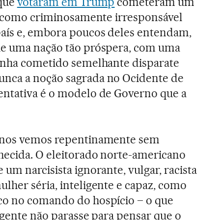
 que
votaram em Trump
cometeram um
rá como criminosamente irresponsável
país e, embora poucos deles entendam,
ue uma nação tão próspera, com uma
tenha cometido semelhante disparate
nca a noção sagrada no Ocidente de
entativa é o modelo de Governo que a
, nos vemos repentinamente sem
hecida. O eleitorado norte-americano
um narcisista ignorante, vulgar, racista
lher séria, inteligente e capaz, como
co no comando do hospício – o que
a gente não parasse para pensar que o