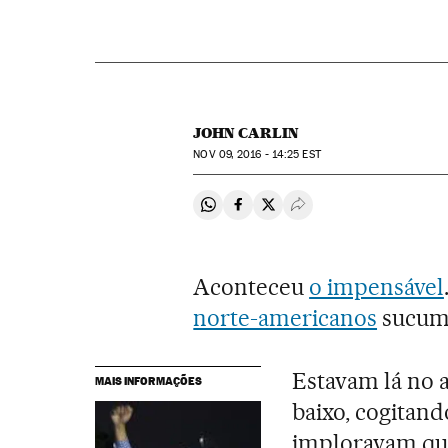
JOHN CARLIN
NOV
09, 2016 - 14:25
EST
Compartir en Whatsapp
Compartir en Facebook
Compartir en Twitter
Desplegar Redes Soci
Aconteceu
o impensável
norte-americanos
sucumb
Estavam lá no 
MAIS INFORMAÇÕES
baixo, cogitand
imploravam que