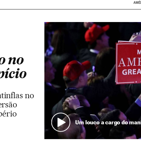
AMÉ
o no
ício
tinflas no
ersão
pério
Um louco a cargo do ma