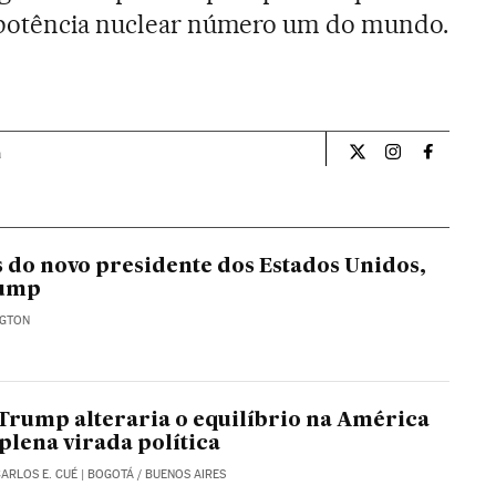
 potência nuclear número um do mundo.
a
Internacional El Pa
Internacional
Internac
s do novo presidente dos Estados Unidos,
rump
NGTON
 Trump alteraria o equilíbrio na América
plena virada política
CARLOS E. CUÉ
| BOGOTÁ / BUENOS AIRES