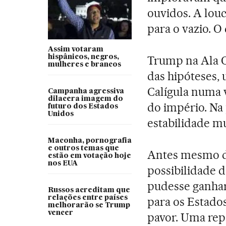
ouvidos. A louc
para o vazio. O
Assim votaram
hispânicos, negros,
Trump na Ala O
mulheres e brancos
das hipóteses,
Calígula numa 
Campanha agressiva
dilacera imagem do
do império. Na
futuro dos Estados
Unidos
estabilidade m
Maconha, pornografia
e outros temas que
Antes mesmo do
estão em votação hoje
nos EUA
possibilidade 
pudesse ganhar
Russos acreditam que
relações entre países
para os Estado
melhorarão se Trump
vencer
pavor. Uma re