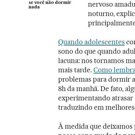
nervoso amadur
se você não dormir
nada
noturno, expli
principalmente
Quando adolescentes
con
sono do que quando adul
lacuna: nos tornamos mai
mais tarde.
Como lembra 
problemas para dormir an
8h da manhã. De fato, al
experimentando atrasar o
traduzindo em melhores 
À medida que deixamos pa