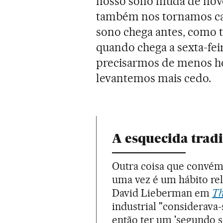
nosso sono muda de nov
também nos tornamos cad
sono chega antes, como t
quando chega a sexta-feir
precisarmos de menos ho
levantemos mais cedo.
A esquecida trad
Outra coisa que convém
uma vez é um hábito re
David Lieberman em
Th
industrial "considerava
então ter um 'segundo s