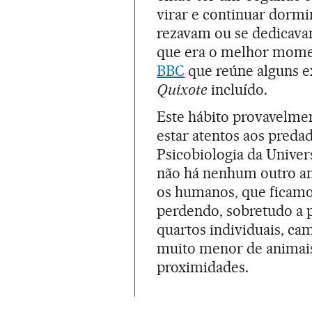
virar e continuar dormi
rezavam ou se dedicava
que era o melhor mome
BBC
que reúne alguns e
Quixote
incluído.
Este hábito provavelme
estar atentos aos preda
Psicobiologia da Unive
não há nenhum outro a
os humanos, que ficam
perdendo, sobretudo a p
quartos individuais, c
muito menor de animais
proximidades.