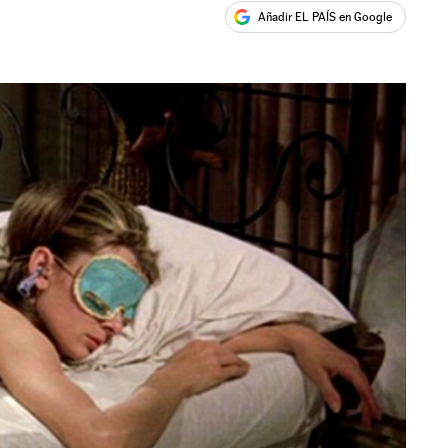
Añadir EL PAÍS en Google
ales