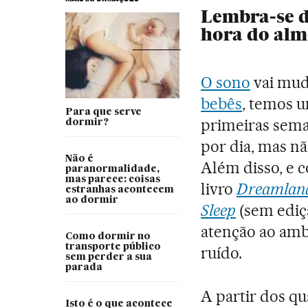
Lembra-se 
hora do alm
O sono
vai mud
bebês
, temos u
Para que serve
primeiras sema
dormir?
por dia, mas nã
Não é
Além disso, e 
paranormalidade,
mas parece: coisas
livro
Dreamland:
estranhas acontecem
ao dormir
Sleep
(sem ediç
atenção ao amb
Como dormir no
transporte público
ruído.
sem perder a sua
parada
A partir dos q
Isto é o que acontece