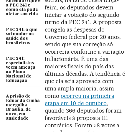
sociais, na tarde desta terça-
Entenda o que é
a PEC 241 e
feira, os deputados devem
como ela pode
iniciar a votação do segundo
afetar sua vida
turno da PEC 241. A proposta
congela as despesas do
PEC 241: o que
vai mudar na
Governo federal por 20 anos,
saúde dos
sendo que sua correção só
brasileiros
ocorreria conforme a variação
inflacionária. É uma das
PEC 241:
especialistas
maiores fiscais do país das
veem ameaça
ao Plano
últimas décadas. A tendência é
Nacional de
que ela seja aprovada com
Educação
uma ampla maioria, assim
como
ocorreu na primeira
A prisão de
Eduardo Cunha
etapa em 10 de outubro
,
mergulha
quando 366 deputados foram
Brasília, de
novo, em
favoráveis à proposta 111
ansiedade
contrários. Foram 58 votos a