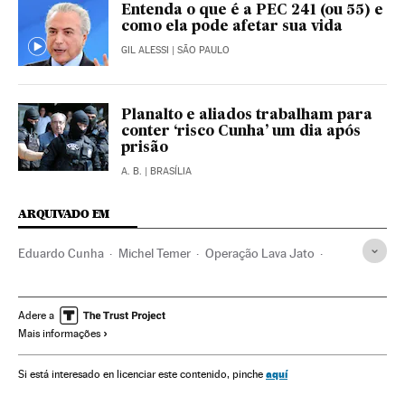
Entenda o que é a PEC 241 (ou 55) e
como ela pode afetar sua vida
GIL ALESSI
| SÃO PAULO
Planalto e aliados trabalham para
conter ‘risco Cunha’ um dia após
prisão
A. B.
| BRASÍLIA
ARQUIVADO EM
Eduardo Cunha
Michel Temer
Operação Lava Jato
PEC
Crises políticas
Câmara Deputados
Presidente Brasil
Caso Petrobras
Congresso Nacional
Adere a
Mais informações
Subornos
Financiamento ilegal
Presidência Brasil
Corrupção política
Brasil
Conflitos políticos
aquí
Si está interesado en licenciar este contenido, pinche
Parlamento
Governo Brasil
Governo
Política