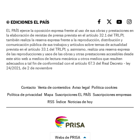
©
EDICIONES EL PAÍS
EL PAÍS BRASIL EN
EL PAÍS BRASI
EL PAÍS B
EL PA
EL PAÍS ejerce la oposición expresa frente al uso de sus obras y prestaciones en
la elaboración de revistas de prensa prevista en el artículo 32.1 del TRLPI;
también realiza la reserva expresa frente a la reproducción, distribución y
comunicación pública de sus trabajos y artículos sobre temas de actualidad
prevista en el artículo 33.1 del TRLPI; y, asimismo, realiza una reserva expresa
de las reproducciones y usos de las obras y otras prestaciones accesibles desde
este sitio web a medios de lectura mecánica u otros medios que resulten
adecuados a tal fin de conformidad con el artículo 67.3 del Real Decreto - ley
24/2021, de 2 de noviembre
Contacto
Venta de contenidos
Aviso legal
Política cookies
Política de privacidad
Mapa
Suscripciones EL PAÍS
Suscripciones empresas
RSS
Índice
Noticias de hoy
Webs de PRISA