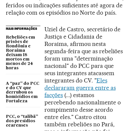
feridos ou indicações suficientes até agora de
relação com os episódios no Norte do país.
Uziel de Castro, secretário de
MAIS INFORMAÇÕES
Justiça e Cidadania de
Rebeliões em
prisões de
Roraima, afirmou nesta
Rondônia e
segunda-feira que as rebeliões
Roraima
deixam 18
foram uma "determinação
mortos em
menos de 24
nacional" do PCC para que
horas
seus integrantes atacassem
integrantes do CV. "
Eles
A “paz” do PCC
declararam guerra entre as
e do CV que
derrubou os
facções
(...) estamos
homicídios em
percebendo nacionalmente o
Fortaleza
rompimento desse acordo
entre eles." Castro citou
PCC, o “talibã”
dos presídios
também rebeliões no Pará,
cearenses