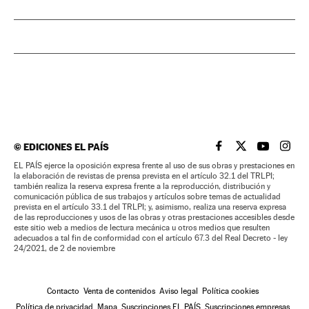
©
EDICIONES EL PAÍS
EL PAÍS BRASIL EN
EL PAÍS BRASI
EL PAÍS B
EL PA
EL PAÍS ejerce la oposición expresa frente al uso de sus obras y prestaciones en
la elaboración de revistas de prensa prevista en el artículo 32.1 del TRLPI;
también realiza la reserva expresa frente a la reproducción, distribución y
comunicación pública de sus trabajos y artículos sobre temas de actualidad
prevista en el artículo 33.1 del TRLPI; y, asimismo, realiza una reserva expresa
de las reproducciones y usos de las obras y otras prestaciones accesibles desde
este sitio web a medios de lectura mecánica u otros medios que resulten
adecuados a tal fin de conformidad con el artículo 67.3 del Real Decreto - ley
24/2021, de 2 de noviembre
Contacto
Venta de contenidos
Aviso legal
Política cookies
Política de privacidad
Mapa
Suscripciones EL PAÍS
Suscripciones empresas