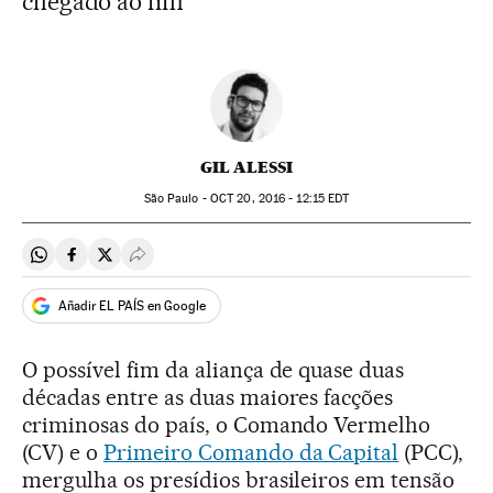
chegado ao fim
GIL ALESSI
São Paulo -
OCT
20, 2016 - 12:15
EDT
Compartir en Whatsapp
Compartir en Facebook
Compartir en Twitter
Desplegar Redes Sociales
Añadir EL PAÍS en Google
O possível fim da aliança de quase duas
décadas entre as duas maiores facções
criminosas do país, o Comando Vermelho
(CV) e o
Primeiro Comando da Capital
(PCC),
mergulha os presídios brasileiros em tensão