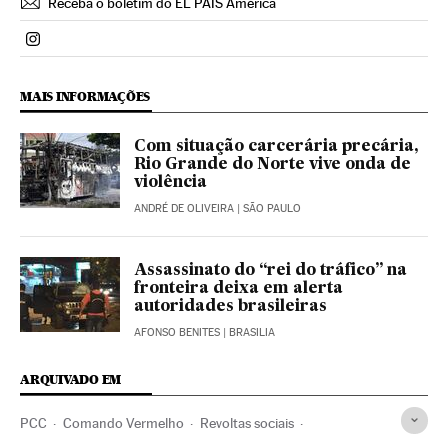
Receba o boletim do EL PAÍS América
Politica El País Brasil en Instagram
MAIS INFORMAÇÕES
Com situação carcerária precária,
Rio Grande do Norte vive onda de
violência
ANDRÉ DE OLIVEIRA
| SÃO PAULO
Assassinato do “rei do tráfico” na
fronteira deixa em alerta
autoridades brasileiras
AFONSO BENITES
| BRASILIA
ARQUIVADO EM
PCC
Comando Vermelho
Revoltas sociais