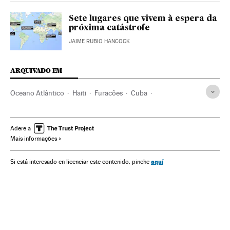
Sete lugares que vivem à espera da
próxima catástrofe
JAIME RUBIO HANCOCK
ARQUIVADO EM
Oceano Atlântico
Haiti
Furacões
Cuba
República Dominicana
Caribe
Vento
Flórida
Mortes
Desastres naturais
Vítimas
Desastres
América Latina
Adere a
Mais informações
Meteorologia
Acontecimentos
Governo
América
Meio ambiente
aquí
Si está interesado en licenciar este contenido, pinche