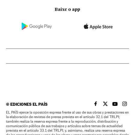
Baixe o app
©
EDICIONES EL PAÍS
EL PAÍS BRASIL EN
EL PAÍS BRASI
EL PAÍS B
EL PA
EL PAÍS ejerce la oposición expresa frente al uso de sus obras y prestaciones en
la elaboración de revistas de prensa prevista en el artículo 32.1 del TRLPI;
también realiza la reserva expresa frente a la reproducción, distribución y
comunicación pública de sus trabajos y artículos sobre temas de actualidad
prevista en el artículo 33.1 del TRLPI; y, asimismo, realiza una reserva expresa
de las reproducciones y usos de las obras y otras prestaciones accesibles desde