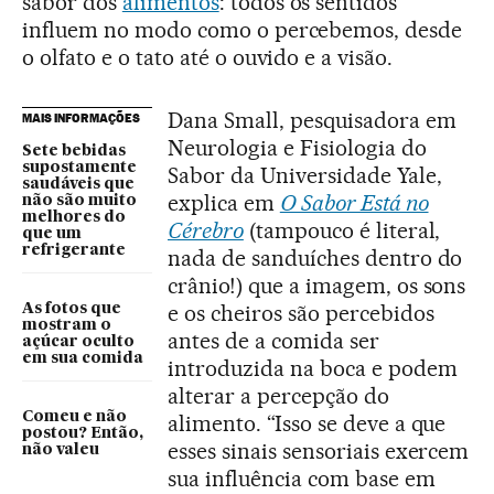
sabor dos
alimentos
: todos os sentidos
influem no modo como o percebemos, desde
o olfato e o tato até o ouvido e a visão.
Dana Small, pesquisadora em
MAIS INFORMAÇÕES
Neurologia e Fisiologia do
Sete bebidas
supostamente
Sabor da Universidade Yale,
saudáveis que
explica em
O Sabor Está no
não são muito
melhores do
Cérebro
(tampouco é literal,
que um
refrigerante
nada de sanduíches dentro do
crânio!) que a imagem, os sons
e os cheiros são percebidos
As fotos que
mostram o
antes de a comida ser
açúcar oculto
em sua comida
introduzida na boca e podem
alterar a percepção do
Comeu e não
alimento. “Isso se deve a que
postou? Então,
esses sinais sensoriais exercem
não valeu
sua influência com base em