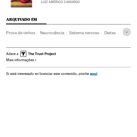
LUIZ AMÉRICO CAMARGO
ARQUIVADO EM
Prova de vinhos
Neurociência
Sistema nervoso
Dietas
Nutrição
Gastronomia
Bem-estar
Cultura
Estilo vida
Medicina
Saúde
Verne
Adere a
Mais informações
aquí
Si está interesado en licenciar este contenido, pinche