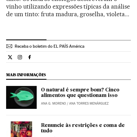
vinho utilizando expressões típicas da análise
de um tinto: fruta madura, groselha, violeta...
Receba o boletim do EL PAÍS América
Estilo El País Brasil en Twitter
Estilo El País Brasil en Instagram
Estilo El País Brasil en Facebook
MAIS INFORMAÇÕES
O natural é sempre bom? Cinco
alimentos que questionam isso
ANA G. MORENO
/
ANA TORRES MENÁRGUEZ
Renuncie às restrições e coma de
tudo