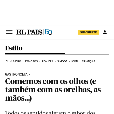
Pular para o conteúdo
SUSCRÍBETE
Estilo
EL VIAJERO
FAMOSOS
REALEZA
S MODA
ICON
CRIANÇAS
GASTRONOMIA
Comemos com os olhos (e
também com as orelhas, as
mãos...)
Todos os sentidos afetam o sabor dos