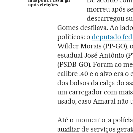
mas pode ressurgir
após eleições
morreu após se
descarregou su
Gomes desfilava. Ao lad
políticos: o
deputado fede
Wilder Morais (PP-GO), o
estadual José Antônio (P
(PSDB-GO). Foram ao men
calibre .40 e o alvo era 
dos bolsos da calça do as
um carregador com mais 
usado, caso Amaral não ti
Até o momento, a polícia
auxiliar de serviços gera