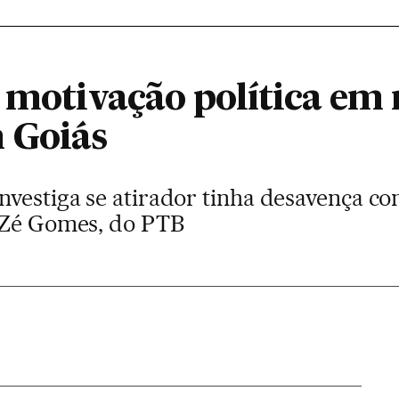
a motivação política em
 Goiás
vestiga se atirador tinha desavença com
a Zé Gomes, do PTB