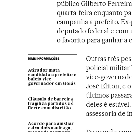
público Gilberto Ferreira
quarta-feira enquanto pa
campanha a prefeito. Ex-
deputado federal e com u
o favorito para ganhar a 
Outras três pes
MAIS INFORMAÇÕES
policial milita
Atirador mata
candidato a prefeito e
vice-governador
baleia vice-
governador em Goiás
José Eliton, e 
últimos passar
Cláusula de barreira
deles é estável
fragiliza partidos e é
flerte com distritão
assessoria de 
Acordo para anistiar
caixa dois naufraga,
De acordo com a