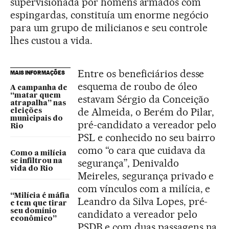
supervisionada por homens armados com
espingardas, constituía um enorme negócio
para um grupo de milicianos e seu controle
lhes custou a vida.
Entre os beneficiários desse
MAIS INFORMAÇÕES
esquema de roubo de óleo
A campanha de
“matar quem
estavam Sérgio da Conceição
atrapalha” nas
de Almeida, o Berém do Pilar,
eleições
municipais do
pré-candidato a vereador pelo
Rio
PSL e conhecido no seu bairro
como “o cara que cuidava da
Como a milícia
segurança”, Denivaldo
se infiltrou na
vida do Rio
Meireles, segurança privado e
com vínculos com a milícia, e
“Milícia é máfia
Leandro da Silva Lopes, pré-
e tem que tirar
seu domínio
candidato a vereador pelo
econômico”
PSDB e com duas passagens na