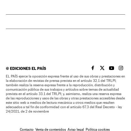
©
EDICIONES EL PAÍS
EL PAÍS BRASIL EN
EL PAÍS BRASI
EL PAÍS B
EL PA
EL PAÍS ejerce la oposición expresa frente al uso de sus obras y prestaciones en
la elaboración de revistas de prensa prevista en el artículo 32.1 del TRLPI;
también realiza la reserva expresa frente a la reproducción, distribución y
comunicación pública de sus trabajos y artículos sobre temas de actualidad
prevista en el artículo 33.1 del TRLPI; y, asimismo, realiza una reserva expresa
de las reproducciones y usos de las obras y otras prestaciones accesibles desde
este sitio web a medios de lectura mecánica u otros medios que resulten
adecuados a tal fin de conformidad con el artículo 67.3 del Real Decreto - ley
24/2021, de 2 de noviembre
Contacto
Venta de contenidos
Aviso legal
Política cookies