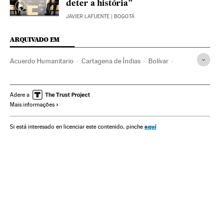
deter a história”
JAVIER LAFUENTE
| BOGOTÁ
ARQUIVADO EM
Acuerdo Humanitario
Cartagena de Índias
Bolívar
Cuba
Conflicto Colombia
FARC
Caribe
Acordos paz
Colômbia
Guerrilhas
Processo paz
Adere a
Mais informações
América do Sul
América Latina
Grupos terroristas
Guerra
América
Conflitos
Terrorismo
aquí
Si está interesado en licenciar este contenido, pinche