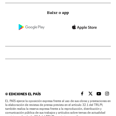
Baixe o app
©
EDICIONES EL PAÍS
EL PAÍS BRASIL EN
EL PAÍS BRASI
EL PAÍS B
EL PA
EL PAÍS ejerce la oposición expresa frente al uso de sus obras y prestaciones en
la elaboración de revistas de prensa prevista en el artículo 32.1 del TRLPI;
también realiza la reserva expresa frente a la reproducción, distribución y
comunicación pública de sus trabajos y artículos sobre temas de actualidad