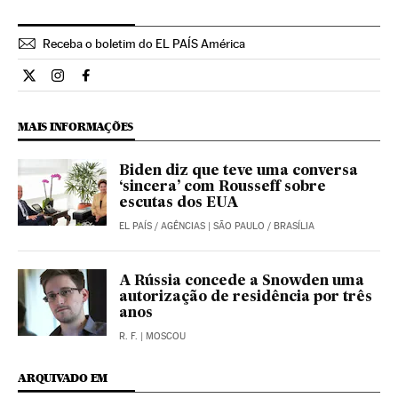
Receba o boletim do EL PAÍS América
Cultura El País Brasil en Twitter
Cultura El País Brasil en Instagram
Cultura El País Brasil en Facebook
MAIS INFORMAÇÕES
Biden diz que teve uma conversa
‘sincera’ com Rousseff sobre
escutas dos EUA
EL PAÍS
/
AGÊNCIAS
| SÃO PAULO / BRASÍLIA
A Rússia concede a Snowden uma
autorização de residência por três
anos
R. F.
| MOSCOU
ARQUIVADO EM