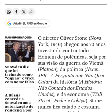
Compartir en Whatsapp
Compartir en Facebook
Compartir en Twitter
Desplegar Redes Sociales
Añadir EL PAÍS en Google
O diretor Oliver Stone (Nova
MAIS INFORMAÇÕES
York, 1946) chegou aos 70 anos
investindo contra tudo.
Homem de polêmicas, seja por
sua visão da guerra do Vietnã
Snowden diz
(
Platoon
), da política (
Nixon
,
que foi
JFK - A Pergunta que Não Quer
treinado como
“espião” e viveu
Calar
) da história (
A História
com nome falso
Não Contada dos Estados
Unidos
), e da economia (
Wall
A Rússia
concede a
Street - Poder e Cobiça
). Stone
Snowden uma
nunca fica calado e costuma
autorização de
residência por