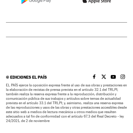
©
EDICIONES EL PAÍS
EL PAÍS BRASIL EN
EL PAÍS BRASI
EL PAÍS B
EL PA
EL PAÍS ejerce la oposición expresa frente al uso de sus obras y prestaciones en
la elaboración de revistas de prensa prevista en el artículo 32.1 del TRLPI;
también realiza la reserva expresa frente a la reproducción, distribución y
comunicación pública de sus trabajos y artículos sobre temas de actualidad
prevista en el artículo 33.1 del TRLPI; y, asimismo, realiza una reserva expresa
de las reproducciones y usos de las obras y otras prestaciones accesibles desde
este sitio web a medios de lectura mecánica u otros medios que resulten
adecuados a tal fin de conformidad con el artículo 67.3 del Real Decreto - ley
24/2021, de 2 de noviembre