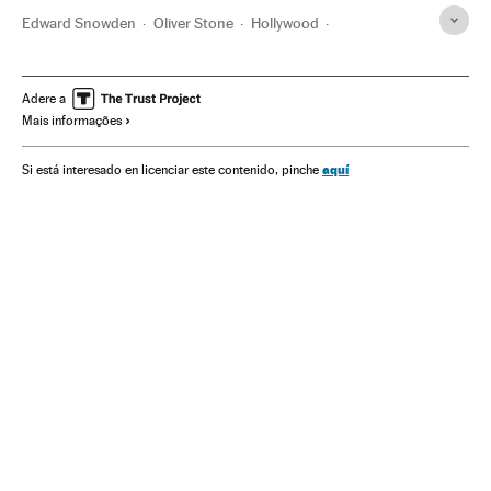
Edward Snowden
Oliver Stone
Hollywood
Cinema dos Estados Unidos
Indústria Cinematográfica
Cultura
Festival San Sebastián 2016
Adere a
Mais informações
Festival San Sebastián
Festivais cinema
Festivais
Cinema
Eventos
Sociedade
aquí
Si está interesado en licenciar este contenido, pinche