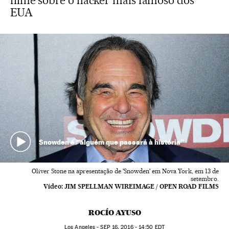
filme sobre o hacker mais famoso dos
EUA
Snowden é “alguém que passará à história”
Oliver Stone na apresentação de 'Snowden' em Nova York, em 13 de
setembro.
Vídeo:
JIM SPELLMAN WIREIMAGE / OPEN ROAD FILMS
ROCÍO AYUSO
Los Angeles -
SEP
16, 2016 - 14:50
EDT