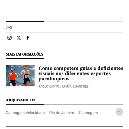
Esportes El País Brasil en Instagram
Esportes El País Brasil en Twitter
Esportes El País Brasil en Facebook
MAIS INFORMAÇÕES
Como competem guias e deficientes
visuais nos diferentes esportes
paralímpicos
PABLO CANTÓ
/
MARÍA S.SÁNCHEZ
ARQUIVADO EM
Canoagem Velocidade
Rio de Janeiro
Canoagem
Desporto paralímpico
Jogos paralímpicos