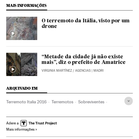
MAIS INFORMAÇÕES
O terremoto da Itália, visto por um
drone
“Metade da cidade já não existe
mais”, diz o prefeito de Amatrice
VIRGINIA MARTÍNEZ
/
AGENCIAS
| MADRI
ARQUIVADO EM
Terremoto Italia 2016
Terremotos
Sobreviventes
Itália
Desastres naturais
Europa Ocidental
Desastres
Acontecimentos
Europa
Adere a
Mais informações