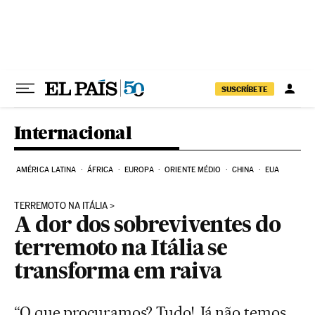
Pular para o conteúdo
SUSCRÍBETE
Internacional
AMÉRICA LATINA
ÁFRICA
EUROPA
ORIENTE MÉDIO
CHINA
EUA
TERREMOTO NA ITÁLIA
A dor dos sobreviventes do
terremoto na Itália se
transforma em raiva
“O que procuramos? Tudo! Já não temos