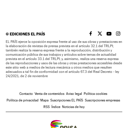
©
EDICIONES EL PAÍS
EL PAÍS BRASIL EN
EL PAÍS BRASI
EL PAÍS B
EL PA
EL PAÍS ejerce la oposición expresa frente al uso de sus obras y prestaciones en
la elaboración de revistas de prensa prevista en el artículo 32.1 del TRLPI;
también realiza la reserva expresa frente a la reproducción, distribución y
comunicación pública de sus trabajos y artículos sobre temas de actualidad
prevista en el artículo 33.1 del TRLPI; y, asimismo, realiza una reserva expresa
de las reproducciones y usos de las obras y otras prestaciones accesibles desde
este sitio web a medios de lectura mecánica u otros medios que resulten
adecuados a tal fin de conformidad con el artículo 67.3 del Real Decreto - ley
24/2021, de 2 de noviembre
Contacto
Venta de contenidos
Aviso legal
Política cookies
Política de privacidad
Mapa
Suscripciones EL PAÍS
Suscripciones empresas
RSS
Índice
Noticias de hoy