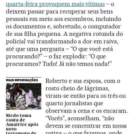
quarta-feira provoquem mais vítimas
– o
deixem passar para recuperar seus bens
pessoais em meio aos escombros, incluindo
os documentos e, sobretudo, o computador
de sua filha pequena. A negativa rotunda do
policial vai transformando a dor em raiva,
até que uma pergunta – “O que você está
procurando?” – o faz explodir: “O que
procuramos? Tudo! Já não temos nada!”
Roberto e sua esposa, com o
MAIS INFORMAÇÕES
rosto cheio de lágrimas,
viram-se então para os três ou
quarto jornalistas que
observam a cena e os encaram.
Medo toma
“Vocês”, aconselham, “não
conta de
devem se concentrar em nossa
Amatrice após
novo
rotina – o que fazemos, onde
terremoto de