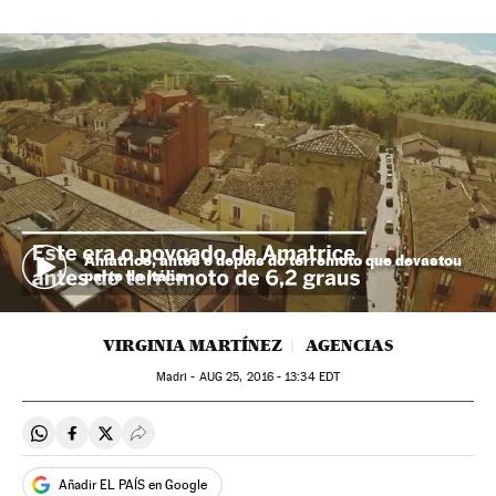
Amatrice, antes e depois do terremoto que devastou
parte da Itália
VIRGINIA MARTÍNEZ
AGENCIAS
Madri -
AUG
25, 2016 - 13:34
EDT
Compartir en Whatsapp
Compartir en Facebook
Compartir en Twitter
Desplegar Redes Sociales
Añadir EL PAÍS en Google