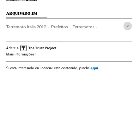
ARQUIVADO EM
Terremoto Italia 2016
Prefeitos
Terremotos
Resgate vítimas
Sismos
Itália
Mortes
Desastres naturais
Vítimas
Desastres
Adere a
Mais informações
Europa Ocidental
Prefeituras
Acontecimentos
Europa
aquí
Si está interesado en licenciar este contenido, pinche