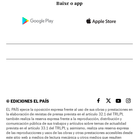
Baixe o app
©
EDICIONES EL PAÍS
EL PAÍS BRASIL EN
EL PAÍS BRASI
EL PAÍS B
EL PA
EL PAÍS ejerce la oposición expresa frente al uso de sus obras y prestaciones en
la elaboración de revistas de prensa prevista en el artículo 32.1 del TRLPI;
también realiza la reserva expresa frente a la reproducción, distribución y
comunicación pública de sus trabajos y artículos sobre temas de actualidad
prevista en el artículo 33.1 del TRLPI; y, asimismo, realiza una reserva expresa
de las reproducciones y usos de las obras y otras prestaciones accesibles desde
este sitio web a medios de lectura mecánica u otros medios que resulten