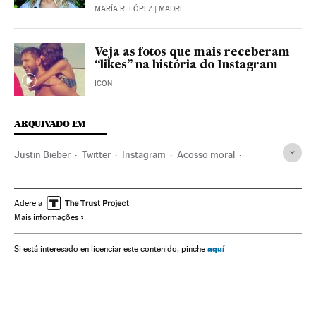
MARÍA R. LÓPEZ
| MADRI
Veja as fotos que mais receberam
“likes” na história do Instagram
ICON
ARQUIVADO EM
Justin Bieber
Twitter
Instagram
Acosso moral
Apps
Famosos
Redes sociais
Integridade pessoal
Telefonia celular multimídia
Internet
Celular
Gente
Adere a
Mais informações
Empresas
Informática
Mobilidade
Telefonia
Tecnologia
Justiça
Sociedade
Milo Yiannopoulos
aquí
Si está interesado en licenciar este contenido, pinche
Normani Kordei