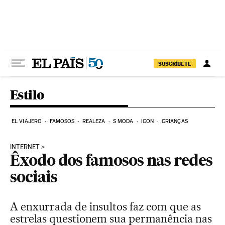
Pular para o conteúdo
SUSCRÍBETE
Estilo
EL VIAJERO
FAMOSOS
REALEZA
S MODA
ICON
CRIANÇAS
INTERNET
Êxodo dos famosos nas redes
sociais
A enxurrada de insultos faz com que as
estrelas questionem sua permanência nas