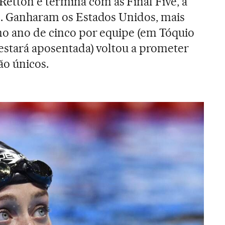
tton e termina com as Final Five, a
s. Ganharam os Estados Unidos, mais
imo ano de cinco por equipe (em Tóquio
 estará aposentada) voltou a prometer
ão únicos.