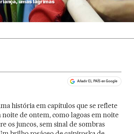
criança, umas lágrimas
Añadir EL PAÍS en Google
ales
ma história em capítulos que se reflete
na noite de ontem, como lagoas em noite
tre os juncos, sem sinal de sombras
Um brilho rosáceo de caipiroska de