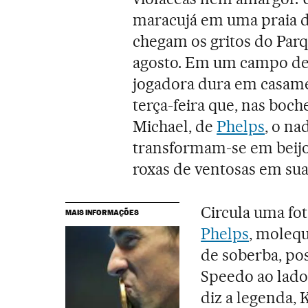
maracujá em uma praia da
chegam os gritos do Parq
agosto. Em um campo de
jogadora dura em casame
terça-feira que, nas boch
Michael, de
Phelps
, o na
transformam-se em beij
roxas de ventosas em sua
Circula uma fot
MAIS INFORMAÇÕES
Phelps
, moleq
de soberba, p
Speedo ao lado
diz a legenda, 