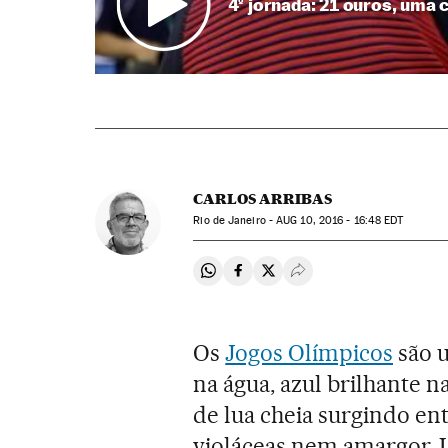
4º jornada: 21 ouros, uma 
CARLOS ARRIBAS
Rio de Janeiro -
AUG
10, 2016 - 16:48
EDT
Compartir en Whatsapp
Compartir en Facebook
Compartir en Twitter
Desplegar Redes Soci
Os
Jogos Olímpicos
são u
na água, azul brilhante 
de lua cheia surgindo en
violáceas nem amargor. 