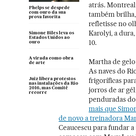
atrás. Montreal
Phelps se despede
também brilha,
com ouro da sua
prova favorita
refletisse no 
Karolyi, a dura
Simone Biles leva os
Estados Unidos ao
10.
ouro
A virada como obra
Martha de gelo 
de arte
As naves do Rio
frigoríficas pa
Juiz libera protestos
nas instalações da Rio
jorros de ar gé
2016, mas Comitê
recorre
penduradas do 
mais que Simon
de novo a treinadora Ma
Ceaucescu para fundar a 