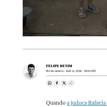
FELIPE BETIM
Rio de Janeiro -
AUG
11, 2016 - 09:01
EDT
Compartir en Whatsapp
Compartir en Facebook
Compartir en Twitter
Desplegar Redes Soci
Quando
a judoca Rafaela 