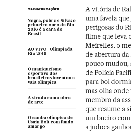
A vitória de R
MAIS INFORMAÇÕES
uma favela que 
Negra, pobre e Silva: o
primeiro ouro da Rio
perigosas do Ri
2016 é a cara do
Brasil
filme que leva
Meirelles, o m
AO VIVO | Olimpíada
de abertura da 
Rio 2016
pouco mudou, a
O maniqueísmo
de Polícia Paci
esportivo dos
brasileiros inventou a
para boi dormi
vaia olímpica
mas olha onde v
membro da ass
A virada como obra
de arte
que resume a s
um bueiro com
O samba olímpico de
Usain Bolt com fundo
a judoca ganhou
amargo