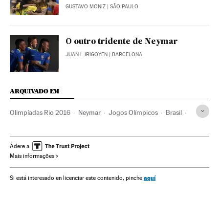
GUSTAVO MONIZ
| SÃO PAULO
O outro tridente de Neymar
JUAN I. IRIGOYEN
| BARCELONA
ARQUIVADO EM
Olimpíadas Rio 2016
Neymar
Jogos Olímpicos
Brasil
Futebol
América do Sul
América Latina
Competições
América
Esportes
Programação
Adere a
Mais informações
aquí
Si está interesado en licenciar este contenido, pinche