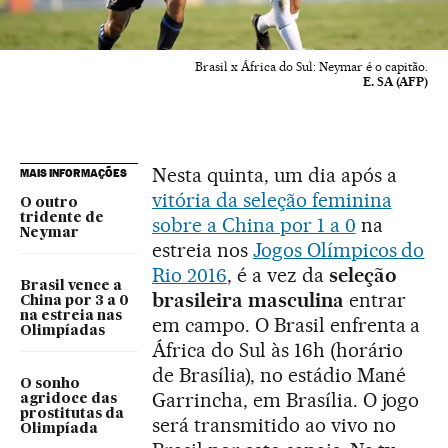
Brasil x África do Sul: Neymar é o capitão.
E. SA (AFP)
Nesta quinta, um dia após a
MAIS INFORMAÇÕES
vitória da seleção feminina
O outro
tridente de
sobre a China por 1 a 0
na
Neymar
estreia nos
Jogos Olímpicos do
Rio 2016
, é a vez da
seleção
Brasil vence a
brasileira masculina
entrar
China por 3 a 0
na estreia nas
em campo. O Brasil enfrenta a
Olimpíadas
África do Sul às 16h (horário
de Brasília), no estádio Mané
O sonho
Garrincha, em Brasília. O jogo
agridoce das
prostitutas da
será transmitido ao vivo no
Olimpíada