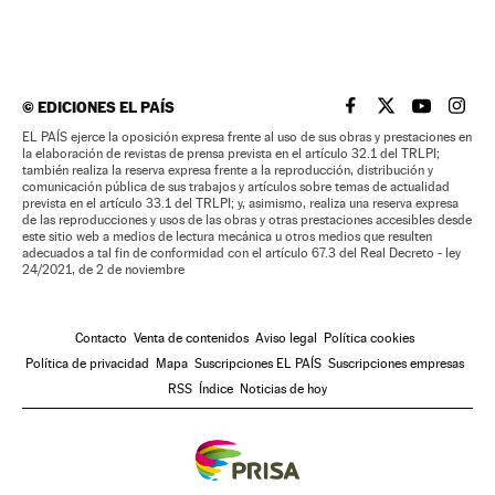
©
EDICIONES EL PAÍS
EL PAÍS BRASIL EN
EL PAÍS BRASI
EL PAÍS B
EL PA
EL PAÍS ejerce la oposición expresa frente al uso de sus obras y prestaciones en
la elaboración de revistas de prensa prevista en el artículo 32.1 del TRLPI;
también realiza la reserva expresa frente a la reproducción, distribución y
comunicación pública de sus trabajos y artículos sobre temas de actualidad
prevista en el artículo 33.1 del TRLPI; y, asimismo, realiza una reserva expresa
de las reproducciones y usos de las obras y otras prestaciones accesibles desde
este sitio web a medios de lectura mecánica u otros medios que resulten
adecuados a tal fin de conformidad con el artículo 67.3 del Real Decreto - ley
24/2021, de 2 de noviembre
Contacto
Venta de contenidos
Aviso legal
Política cookies
Política de privacidad
Mapa
Suscripciones EL PAÍS
Suscripciones empresas
RSS
Índice
Noticias de hoy