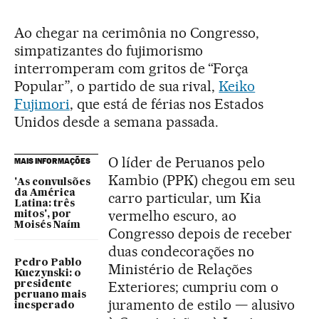
Ao chegar na cerimônia no Congresso,
simpatizantes do fujimorismo
interromperam com gritos de “Força
Popular”, o partido de sua rival,
Keiko
Fujimori
, que está de férias nos Estados
Unidos desde a semana passada.
O líder de Peruanos pelo
MAIS INFORMAÇÕES
Kambio (PPK) chegou em seu
'As convulsões
da América
carro particular, um Kia
Latina: três
vermelho escuro, ao
mitos', por
Moisés Naím
Congresso depois de receber
duas condecorações no
Pedro Pablo
Ministério de Relações
Kuczynski: o
Exteriores; cumpriu com o
presidente
peruano mais
juramento de estilo — alusivo
inesperado