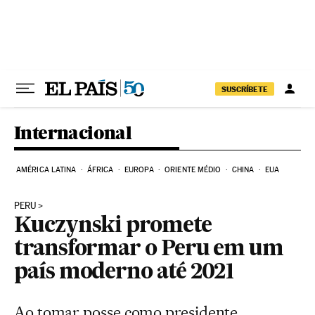
Pular para o conteúdo
SUSCRÍBETE
Internacional
AMÉRICA LATINA
ÁFRICA
EUROPA
ORIENTE MÉDIO
CHINA
EUA
PERU
Kuczynski promete
transformar o Peru em um
país moderno até 2021
Ao tomar posse como presidente,