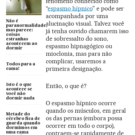
fenômeno conhecido como
“
espasmo hípnico
” e pode ser
acompanhada por uma
Não é
alucinação visual. Talvez você
paranormalidade,
já tenha ouvido chamarem isso
mas parece:
coisas
de sobressalto do sono,
estranhas
acontecem ao
espasmo hipnagógico ou
dormir
mioclonia, mas para não
complicar, usaremos a
Todos para a
primeira designação.
cama!
Então, o que é?
Isto é o que
acontece se
você não
dormir nada
O espasmo hípnico ocorre
quando os músculos, em geral
Metade do
os das pernas (embora possa
cérebro fica de
guarda quando
ocorrer em todo o corpo),
dormimos em
contraem-se rapidamente de
uma cama