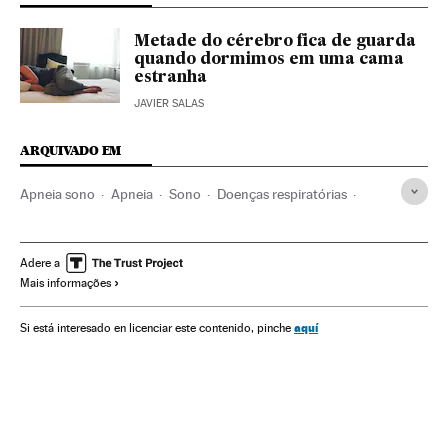
Metade do cérebro fica de guarda
quando dormimos em uma cama
estranha
JAVIER SALAS
ARQUIVADO EM
Apneia sono
Apneia
Sono
Doenças respiratórias
Psicologia
Descanso
Fisiologia
Especialidades médicas
Doenças
Bem-estar
Medicina
Adere a
Mais informações
Estilo vida
Saúde
Sociedade
Biologia
Ciências naturais
Ciência
aquí
Si está interesado en licenciar este contenido, pinche