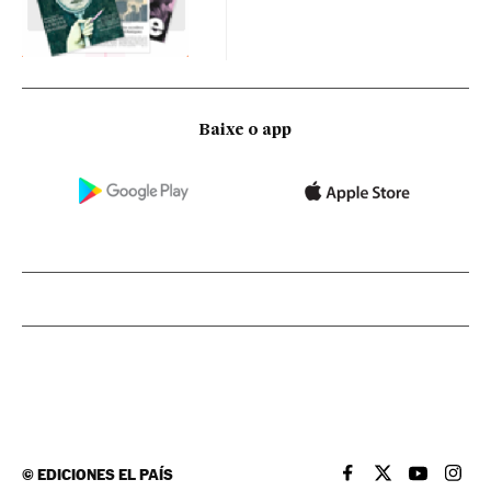
Baixe o app
©
EDICIONES EL PAÍS
EL PAÍS BRASIL EN
EL PAÍS BRASI
EL PAÍS B
EL PA