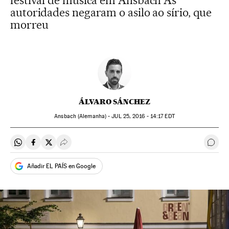
festival de música em Ansbach As
autoridades negaram o asilo ao sírio, que
morreu
ÁLVARO SÁNCHEZ
Ansbach (Alemanha) -
JUL
25, 2016 - 14:17
EDT
Compartir en Whatsapp
Compartir en Facebook
Compartir en Twitter
Desplegar Redes Sociales
Come
Añadir EL PAÍS en Google