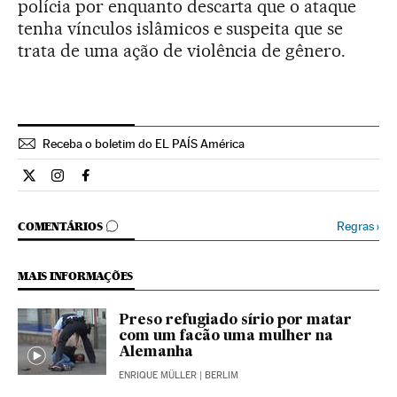
polícia por enquanto descarta que o ataque
tenha vínculos islâmicos e suspeita que se
trata de uma ação de violência de gênero.
Receba o boletim do EL PAÍS América
Internacional El País Brasil en Twitter
Internacional El País Brasil en Instagram
Internacional El País Brasil en Facebook
COMENTÁRIOS
Regras
›
COMENTÁRIOS
MAIS INFORMAÇÕES
Preso refugiado sírio por matar
com um facão uma mulher na
Alemanha
ENRIQUE MÜLLER
| BERLIM