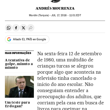
ANDRÉS MOURENZA
Mardin (Turquia) -
JUL
17, 2016 - 11:01
EDT
Compartir en Whatsapp
Compartir en Facebook
Compartir en Twitter
Desplegar Redes Sociales
Añadir EL PAÍS en Google
Na sexta-feira 12 de setembro
MAIS INFORMAÇÕES
de 1980, uma multidão de
A tentativa de
golpe, minuto a
crianças turcas se alegrou
minuto
porque algo que acontecia na
televisão tinha cancelado o
início do ano escolar. Não
conseguiam entender a
preocupação dos adultos, que
corriam pela casa em busca de
Um teste para
Erdogan?
livros para queimar na