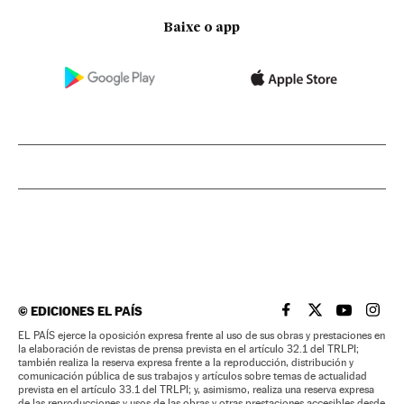
Baixe o app
©
EDICIONES EL PAÍS
EL PAÍS BRASIL EN
EL PAÍS BRASI
EL PAÍS B
EL PA
EL PAÍS ejerce la oposición expresa frente al uso de sus obras y prestaciones en
la elaboración de revistas de prensa prevista en el artículo 32.1 del TRLPI;
también realiza la reserva expresa frente a la reproducción, distribución y
comunicación pública de sus trabajos y artículos sobre temas de actualidad
prevista en el artículo 33.1 del TRLPI; y, asimismo, realiza una reserva expresa
de las reproducciones y usos de las obras y otras prestaciones accesibles desde