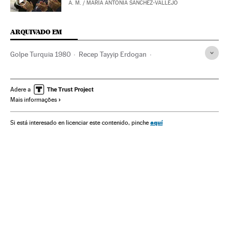
A. M.
/
MARÍA ANTONIA SÁNCHEZ-VALLEJO
ARQUIVADO EM
Golpe Turquia 1980
Recep Tayyip Erdogan
Dogan Media Group
Golpe Estado Turquia
Ditadura Turquia 1980
Turquia
Adere a
Mais informações
Levantamentos militares
Balcãs
Golpes estado
Ditadura militar
Conflitos políticos
Oriente médio
aquí
Si está interesado en licenciar este contenido, pinche
Europa Sul
Ditadura
Ásia
Grupo comunicación
Europa
Política
Meios comunicação
Comunicação