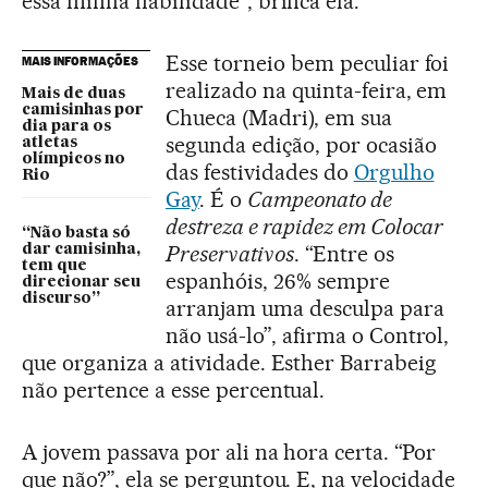
essa minha habilidade”, brinca ela.
Esse torneio bem peculiar foi
MAIS INFORMAÇÕES
realizado na quinta-feira, em
Mais de duas
camisinhas por
Chueca (Madri), em sua
dia para os
segunda edição, por ocasião
atletas
olímpicos no
das festividades do
Orgulho
Rio
Gay
. É o
Campeonato de
destreza e rapidez em Colocar
“Não basta só
Preservativos
. “Entre os
dar camisinha,
tem que
espanhóis, 26% sempre
direcionar seu
discurso”
arranjam uma desculpa para
não usá-lo”, afirma o Control,
que organiza a atividade. Esther Barrabeig
não pertence a esse percentual.
A jovem passava por ali na hora certa. “Por
que não?”, ela se perguntou. E, na velocidade