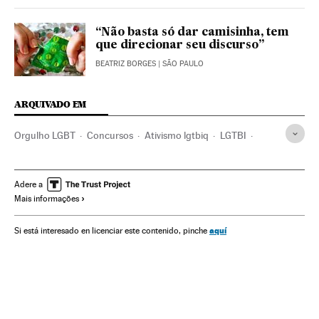
“Não basta só dar camisinha, tem
que direcionar seu discurso”
BEATRIZ BORGES
| SÃO PAULO
ARQUIVADO EM
Orgulho LGBT
Concursos
Ativismo lgtbiq
LGTBI
Direitos civis
Ativismo
Direitos humanos
Grupos sociais
Festas
Bem-estar
Estilo vida
Adere a
Mais informações
Eventos
Saúde
Sociedade
aquí
Si está interesado en licenciar este contenido, pinche