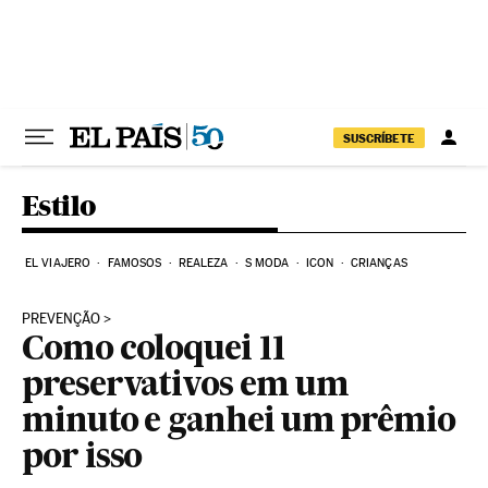
Pular para o conteúdo
SUSCRÍBETE
Estilo
EL VIAJERO
FAMOSOS
REALEZA
S MODA
ICON
CRIANÇAS
PREVENÇÃO
Como coloquei 11
preservativos em um
minuto e ganhei um prêmio
por isso