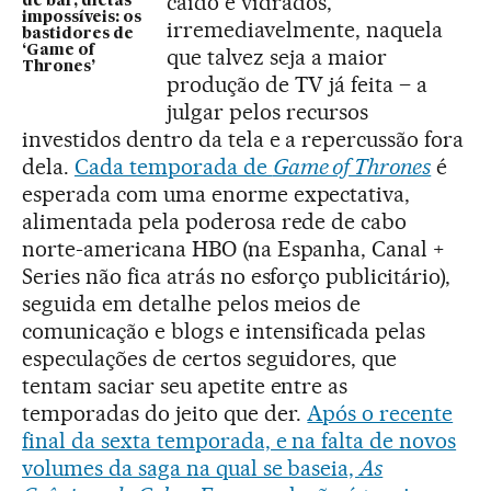
caído e vidrados,
de bar, dietas
impossíveis: os
irremediavelmente, naquela
bastidores de
‘Game of
que talvez seja a maior
Thrones’
produção de TV já feita – a
julgar pelos recursos
investidos dentro da tela e a repercussão fora
dela.
Cada temporada de
Game of Thrones
é
esperada com uma enorme expectativa,
alimentada pela poderosa rede de cabo
norte-americana HBO (na Espanha, Canal +
Series não fica atrás no esforço publicitário),
seguida em detalhe pelos meios de
comunicação e blogs e intensificada pelas
especulações de certos seguidores, que
tentam saciar seu apetite entre as
temporadas do jeito que der.
Após o recente
final da sexta temporada, e na falta de novos
volumes da saga na qual se baseia,
As