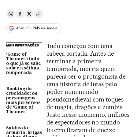
Compartir en Whatsapp
Compartir en Facebook
Compartir en Twitter
Desplegar Redes Sociales
Añadir EL PAÍS en Google
Tudo começou com uma
MAIS INFORMAÇÕES
cabeça cortada. Antes de
‘Game of
Thrones’: tudo
terminar a primeira
o que já se sabe
temporada, morria quem
sobre a sétima
temporada
parecia ser o protagonista de
uma história de lutas pelo
Ranking da
poder num mundo
crueldade: os
pseudomedieval com toques
personagens
mais perversos
de magia, dragões e zumbis.
de ‘Game of
Thrones’
Justo nesse momento, milhões
de espectadores no mundo
Saídas do
inteiro ficaram de queixo
armário, brigas