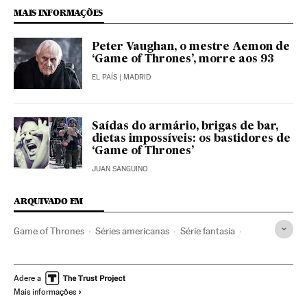
MAIS INFORMAÇÕES
Peter Vaughan, o mestre Aemon de
‘Game of Thrones’, morre aos 93
EL PAÍS
| MADRID
Saídas do armário, brigas de bar,
dietas impossíveis: os bastidores de
‘Game of Thrones’
JUAN SANGUINO
ARQUIVADO EM
Game of Thrones
Séries americanas
Série fantasia
HBO
Atores
Gêneros séries
Séries tv
Programa tv
Gente
Programação
Televisão
Meios comunicação
Adere a
Mais informações
Comunicação
Sociedade
Maisie Williams