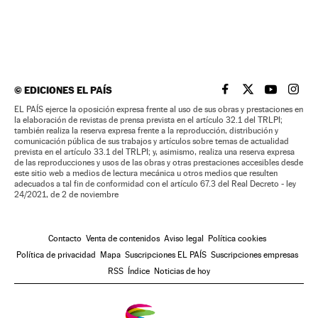
©
EDICIONES EL PAÍS
EL PAÍS BRASIL EN
EL PAÍS BRASI
EL PAÍS B
EL PA
EL PAÍS ejerce la oposición expresa frente al uso de sus obras y prestaciones en
la elaboración de revistas de prensa prevista en el artículo 32.1 del TRLPI;
también realiza la reserva expresa frente a la reproducción, distribución y
comunicación pública de sus trabajos y artículos sobre temas de actualidad
prevista en el artículo 33.1 del TRLPI; y, asimismo, realiza una reserva expresa
de las reproducciones y usos de las obras y otras prestaciones accesibles desde
este sitio web a medios de lectura mecánica u otros medios que resulten
adecuados a tal fin de conformidad con el artículo 67.3 del Real Decreto - ley
24/2021, de 2 de noviembre
Contacto
Venta de contenidos
Aviso legal
Política cookies
Política de privacidad
Mapa
Suscripciones EL PAÍS
Suscripciones empresas
RSS
Índice
Noticias de hoy