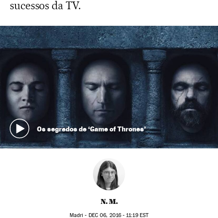
sucessos da TV.
Os segredos de ‘Game of Thrones’
N. M.
Madri -
DEC
06, 2016 - 11:19
EST