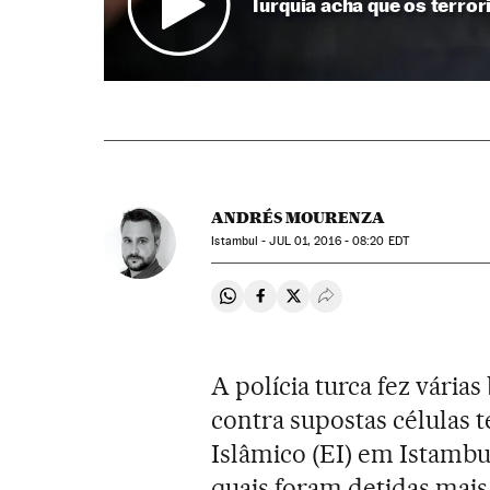
Turquia acha que os terror
ANDRÉS MOURENZA
Istambul -
JUL
01, 2016 - 08:20
EDT
Compartir en Whatsapp
Compartir en Facebook
Compartir en Twitter
Desplegar Redes Soci
A polícia turca fez várias
contra supostas células
Islâmico (EI) em Istambu
quais foram detidas mais