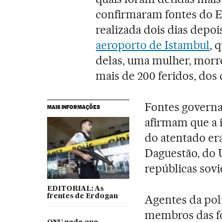
confirmaram fontes do E
realizada dois dias depo
aeroporto de Istambul
, 
delas, uma mulher, morre
mais de 200 feridos, dos
Fontes governa
MAIS INFORMAÇÕES
afirmam que a i
do atentado era
Daguestão, do 
repúblicas sovi
EDITORIAL: As
frentes de Erdogan
Agentes da polí
membros das fo