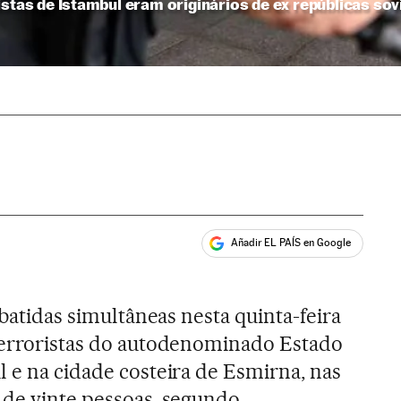
istas de Istambul eram originários de ex repúblicas sov
Añadir EL PAÍS en Google
ales
 batidas simultâneas nesta quinta-feira
 terroristas do autodenominado Estado
l e na cidade costeira de Esmirna, nas
 de vinte pessoas, segundo