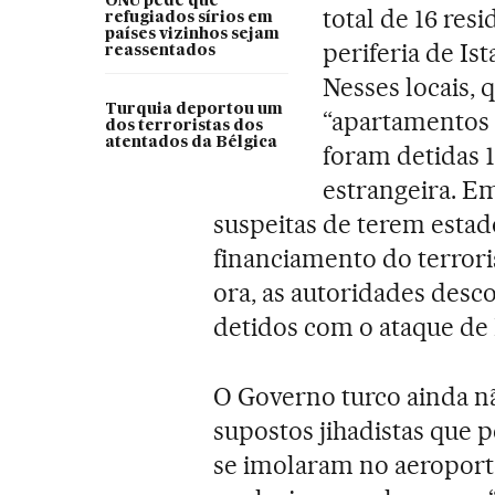
ONU pede que
total de 16 res
refugiados sírios em
países vizinhos sejam
periferia de Is
reassentados
Nesses locais,
Turquia deportou um
“apartamentos 
dos terroristas dos
atentados da Bélgica
foram detidas 1
estrangeira. E
suspeitas de terem estad
financiamento do terrori
ora, as autoridades des
detidos com o ataque de 
O Governo turco ainda nã
supostos jihadistas que 
se imolaram no aeroporto